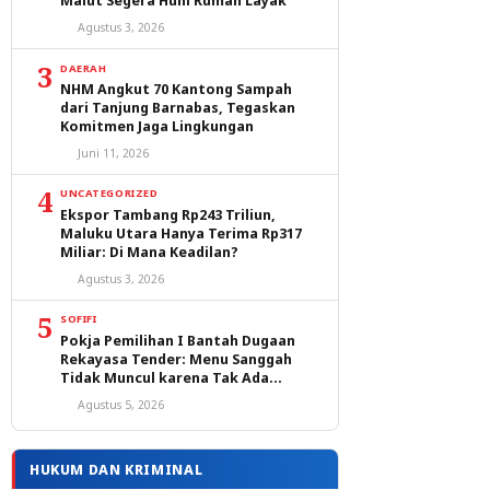
Malut Segera Huni Rumah Layak
Agustus 3, 2026
3
DAERAH
NHM Angkut 70 Kantong Sampah
dari Tanjung Barnabas, Tegaskan
Komitmen Jaga Lingkungan
Juni 11, 2026
4
UNCATEGORIZED
Ekspor Tambang Rp243 Triliun,
Maluku Utara Hanya Terima Rp317
Miliar: Di Mana Keadilan?
Agustus 3, 2026
5
SOFIFI
Pokja Pemilihan I Bantah Dugaan
Rekayasa Tender: Menu Sanggah
Tidak Muncul karena Tak Ada
Peserta yang Lulus Evaluasi
Agustus 5, 2026
HUKUM DAN KRIMINAL