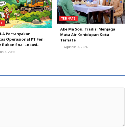
TERNATE
TE
Ake Ma Sou, Tradisi Menjaga
LA Pertanyakan
Mata Air Kehidupan Kota
tas Operasional PT Feni
Ternate
: Bukan Soal Lokasi
Agustus 3, 2026
 tapi Status
us 3, 2026
tujuan Lingkungan