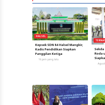
HALSEL
TERNA
Kepsek SDN 84 Halsel Mangkir,
Sekda 
Kadis Pendidikan Siapkan
Roda 
Panggilan Ketiga
Siapk
16 jam yang lalu
Agust