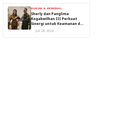
HUKUM & KRIMINAL
Sherly dan Panglima
Kogabwilhan III Perkuat
Sinergi untuk Keamanan dan
Pembangunan Malut
Juli 28, 2026