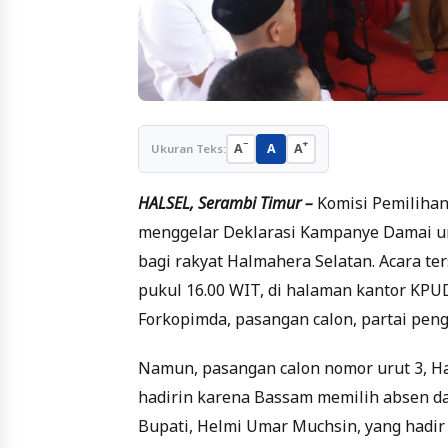
−
+
A
A
A
Ukuran Teks:
HALSEL, Serambi Timur –
Komisi Pemiliha
menggelar Deklarasi Kampanye Damai un
bagi rakyat Halmahera Selatan. Acara te
pukul 16.00 WIT, di halaman kantor KPUD
Forkopimda, pasangan calon, partai peng
Namun, pasangan calon nomor urut 3, H
hadirin karena Bassam memilih absen dar
Bupati, Helmi Umar Muchsin, yang hadir