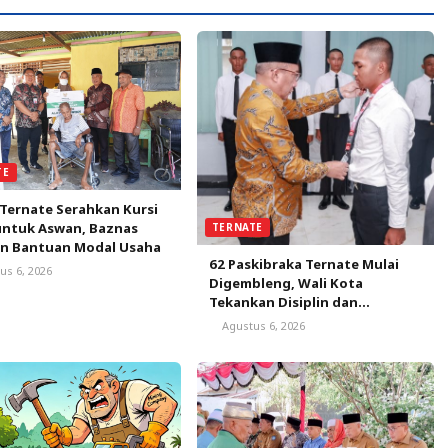
TE
Ternate Serahkan Kursi
untuk Aswan, Baznas
TERNATE
an Bantuan Modal Usaha
62 Paskibraka Ternate Mulai
us 6, 2026
Digembleng, Wali Kota
Tekankan Disiplin dan
Nasionalisme
Agustus 6, 2026