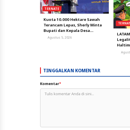
TERNATE
Kuota 10.000 Hektare Sawah
TERNA
Terancam Lepas, Sherly Minta
Bupati dan Kepala Desa
LATAM
Bergerak Satu Bulan
Agustus 5, 2026
Legali
Selamatkan Peluang Emas
Haltim
AMDAL,
Agust
Perse
TINGGALKAN KOMENTAR
Komentar
*