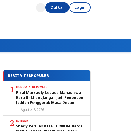
Daftar
Login
BERITA TERPOPULER
1
HUKUM & KRIMINAL
Rizal Marsaoly kepada Mahasiswa
Baru Unkhair: Jangan Jadi Penonton,
Jadilah Penggerak Masa Depan
Ternate dan Maluku Utara
Agustus 5, 2026
2
DAERAH
Sherly Perluas RTLH, 1.200 Keluarga