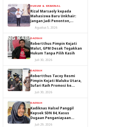
HUKUM & KRIMINAL
Rizal Marsaoly kepada
Mahasiswa Baru Unkhair:
Jangan Jadi Penonton,
Jadilah Penggerak Masa
Agustus 5, 2026
Depan Ternate dan Maluku
Utara
DAERAH
Robertthus Pimpin Kejati
Malut, GPM Desak Tegakkan
Hukum Tanpa Pilih Kasih
Juli 30, 2026
DAERAH
Robertthus Tacoy Resmi
Pimpin Kejati Maluku Utara,
Sufari Raih Promosi ke
Kejaksaan Agung
Juli 30, 2026
DAERAH
Kadiknas Halsel Panggil
Kepsek SDN 84, Kasus
Dugaan Penganiayaan
Diproses
Juli 29, 2026