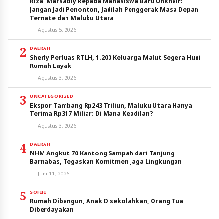
Rizal Marsaoly kepada Mahasiswa Baru Unkhair:
Jangan Jadi Penonton, Jadilah Penggerak Masa Depan
Ternate dan Maluku Utara
Agustus 5, 2026
2
DAERAH
Sherly Perluas RTLH, 1.200 Keluarga Malut Segera Huni
Rumah Layak
Agustus 3, 2026
3
UNCATEGORIZED
Ekspor Tambang Rp243 Triliun, Maluku Utara Hanya
Terima Rp317 Miliar: Di Mana Keadilan?
Agustus 3, 2026
4
DAERAH
NHM Angkut 70 Kantong Sampah dari Tanjung
Barnabas, Tegaskan Komitmen Jaga Lingkungan
Juni 11, 2026
5
SOFIFI
Rumah Dibangun, Anak Disekolahkan, Orang Tua
Diberdayakan