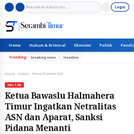
Login
Home
Hukum & Kriminal
Ekonomi
Politik
Pendi
Trending:
breaking news
Headline
Ketua Bawaslu Halmahera Timur Ingatkan Netralitas ASN dan Aparat, Sanksi Pidana Menanti
Home
Haltim
HALTIM
Ketua Bawaslu Halmahera
Timur Ingatkan Netralitas
ASN dan Aparat, Sanksi
Pidana Menanti