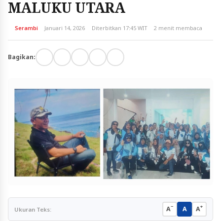
MALUKU UTARA
Serambi
Januari 14, 2026
Diterbitkan 17:45 WIT
2 menit membaca
Bagikan:
−
+
A
A
A
Ukuran Teks: