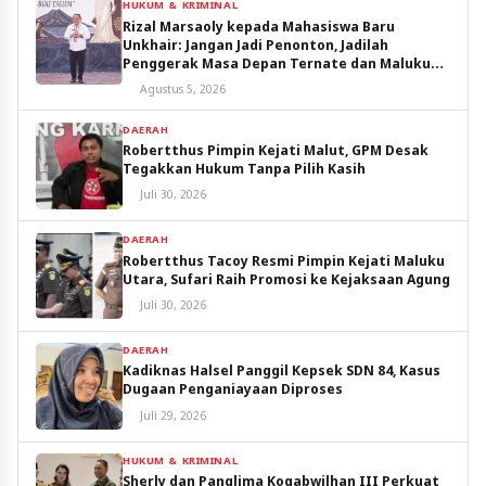
HUKUM & KRIMINAL
Rizal Marsaoly kepada Mahasiswa Baru
Unkhair: Jangan Jadi Penonton, Jadilah
Penggerak Masa Depan Ternate dan Maluku
Utara
Agustus 5, 2026
DAERAH
Robertthus Pimpin Kejati Malut, GPM Desak
Tegakkan Hukum Tanpa Pilih Kasih
Juli 30, 2026
DAERAH
Robertthus Tacoy Resmi Pimpin Kejati Maluku
Utara, Sufari Raih Promosi ke Kejaksaan Agung
Juli 30, 2026
DAERAH
Kadiknas Halsel Panggil Kepsek SDN 84, Kasus
Dugaan Penganiayaan Diproses
Juli 29, 2026
HUKUM & KRIMINAL
Sherly dan Panglima Kogabwilhan III Perkuat