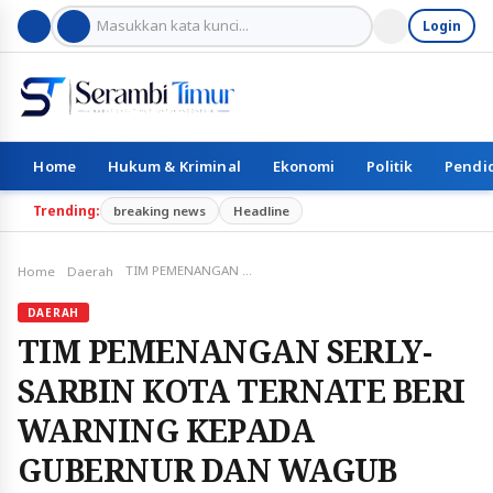
Login
Home
Hukum & Kriminal
Ekonomi
Politik
Pendi
Trending:
breaking news
Headline
TIM PEMENANGAN SERLY-SARBIN KOTA TERNATE BERI WARNING KEPADA GUBERNUR DAN WAGUB MALUKU UTARA
Home
Daerah
DAERAH
TIM PEMENANGAN SERLY-
SARBIN KOTA TERNATE BERI
WARNING KEPADA
GUBERNUR DAN WAGUB