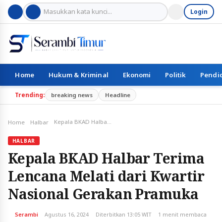
Login
Home
Hukum & Kriminal
Ekonomi
Politik
Pendi
Trending:
breaking news
Headline
Kepala BKAD Halbar Terima Lencana Melati dari Kwartir Nasional Gerakan Pramuka
Home
Halbar
HALBAR
Kepala BKAD Halbar Terima
Lencana Melati dari Kwartir
Nasional Gerakan Pramuka
Serambi
Agustus 16, 2024
Diterbitkan 13:05 WIT
1 menit membaca