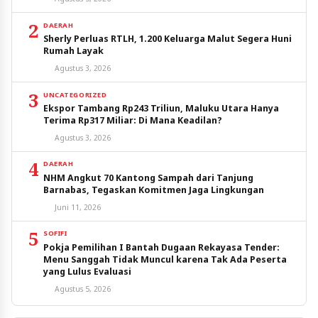
2
DAERAH
Sherly Perluas RTLH, 1.200 Keluarga Malut Segera Huni
Rumah Layak
Agustus 3, 2026
3
UNCATEGORIZED
Ekspor Tambang Rp243 Triliun, Maluku Utara Hanya
Terima Rp317 Miliar: Di Mana Keadilan?
Agustus 3, 2026
4
DAERAH
NHM Angkut 70 Kantong Sampah dari Tanjung
Barnabas, Tegaskan Komitmen Jaga Lingkungan
Juni 11, 2026
5
SOFIFI
Pokja Pemilihan I Bantah Dugaan Rekayasa Tender:
Menu Sanggah Tidak Muncul karena Tak Ada Peserta
yang Lulus Evaluasi
Agustus 5, 2026