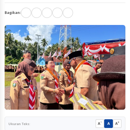
Bagikan:
−
+
A
A
A
Ukuran Teks: