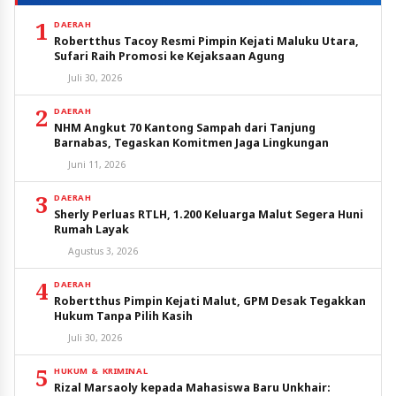
1
DAERAH
Robertthus Tacoy Resmi Pimpin Kejati Maluku Utara,
Sufari Raih Promosi ke Kejaksaan Agung
Juli 30, 2026
2
DAERAH
NHM Angkut 70 Kantong Sampah dari Tanjung
Barnabas, Tegaskan Komitmen Jaga Lingkungan
Juni 11, 2026
3
DAERAH
Sherly Perluas RTLH, 1.200 Keluarga Malut Segera Huni
Rumah Layak
Agustus 3, 2026
4
DAERAH
Robertthus Pimpin Kejati Malut, GPM Desak Tegakkan
Hukum Tanpa Pilih Kasih
Juli 30, 2026
5
HUKUM & KRIMINAL
Rizal Marsaoly kepada Mahasiswa Baru Unkhair: