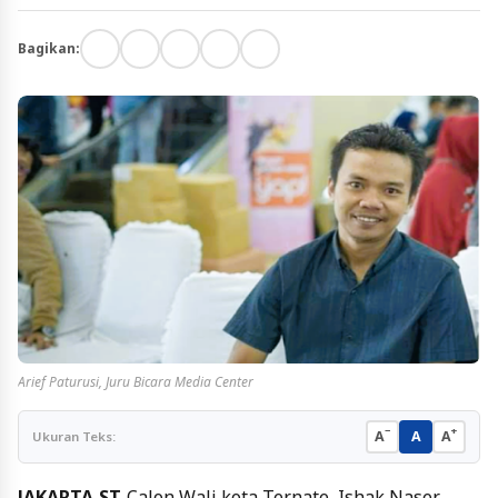
Bagikan:
Arief Paturusi, Juru Bicara Media Center
−
+
A
A
A
Ukuran Teks:
JAKARTA,ST-
Calon Wali kota Ternate, Ishak Naser