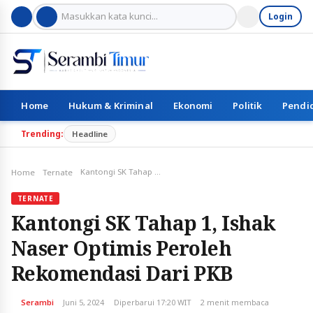
Login
Home
Hukum & Kriminal
Ekonomi
Politik
Pendi
Trending:
Headline
Kantongi SK Tahap 1, Ishak Naser Optimis Peroleh Rekomendasi Dari PKB
Home
Ternate
TERNATE
Kantongi SK Tahap 1, Ishak
Naser Optimis Peroleh
Rekomendasi Dari PKB
Serambi
Juni 5, 2024
Diperbarui 17:20 WIT
2 menit membaca