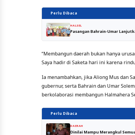
Perlu Dibaca
HALSEL
Pasangan Bahrain-Umar Lanjutk
“Membangun daerah bukan hanya urusan s
Saya hadir di Saketa hari ini karena ri
Ia menambahkan, jika Aliong Mus dan Sah
gubernur, serta Bahrain dan Umar Solem
berkolaborasi membangun Halmahera Se
Perlu Dibaca
DAERAH
Dinilai Mampu Merangkul Semua