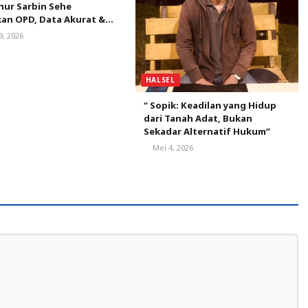
nur Sarbin Sehe
an OPD, Data Akurat &
s Cepat Kunci Tata
9, 2026
 Baik
HALSEL
“ Sopik: Keadilan yang Hidup
dari Tanah Adat, Bukan
Sekadar Alternatif Hukum”
Mei 4, 2026