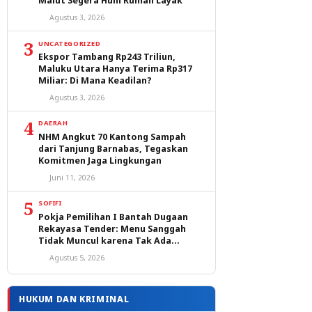
Malut Segera Huni Rumah Layak
Agustus 3, 2026
3
UNCATEGORIZED
Ekspor Tambang Rp243 Triliun,
Maluku Utara Hanya Terima Rp317
Miliar: Di Mana Keadilan?
Agustus 3, 2026
4
DAERAH
NHM Angkut 70 Kantong Sampah
dari Tanjung Barnabas, Tegaskan
Komitmen Jaga Lingkungan
Juni 11, 2026
5
SOFIFI
Pokja Pemilihan I Bantah Dugaan
Rekayasa Tender: Menu Sanggah
Tidak Muncul karena Tak Ada
Peserta yang Lulus Evaluasi
Agustus 5, 2026
HUKUM DAN KRIMINAL