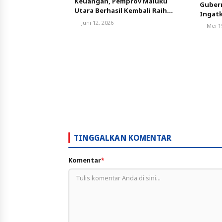
Keuangan, Pemprov Maluku
Guber
Utara Berhasil Kembali Raih
Ingatk
Opini WTP
Respon
Juni 12, 2026
Mei 1
Kelola
TINGGALKAN KOMENTAR
Komentar
*