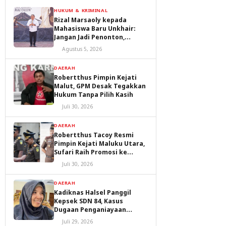
HUKUM & KRIMINAL
Rizal Marsaoly kepada
Mahasiswa Baru Unkhair:
Jangan Jadi Penonton,
Jadilah Penggerak Masa
Agustus 5, 2026
Depan Ternate dan Maluku
Utara
DAERAH
Robertthus Pimpin Kejati
Malut, GPM Desak Tegakkan
Hukum Tanpa Pilih Kasih
Juli 30, 2026
DAERAH
Robertthus Tacoy Resmi
Pimpin Kejati Maluku Utara,
Sufari Raih Promosi ke
Kejaksaan Agung
Juli 30, 2026
DAERAH
Kadiknas Halsel Panggil
Kepsek SDN 84, Kasus
Dugaan Penganiayaan
Diproses
Juli 29, 2026