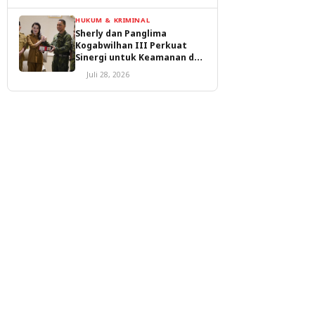
HUKUM & KRIMINAL
Sherly dan Panglima
Kogabwilhan III Perkuat
Sinergi untuk Keamanan dan
Pembangunan Malut
Juli 28, 2026