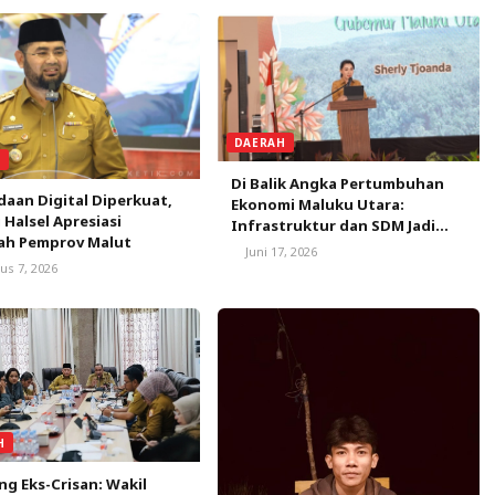
DAERAH
L
Di Balik Angka Pertumbuhan
aan Digital Diperkuat,
Ekonomi Maluku Utara:
 Halsel Apresiasi
Infrastruktur dan SDM Jadi
ah Pemprov Malut
Kunci Pemerataan Manfaat
Juni 17, 2026
Pembangunan
us 7, 2026
H
ng Eks-Crisan: Wakil