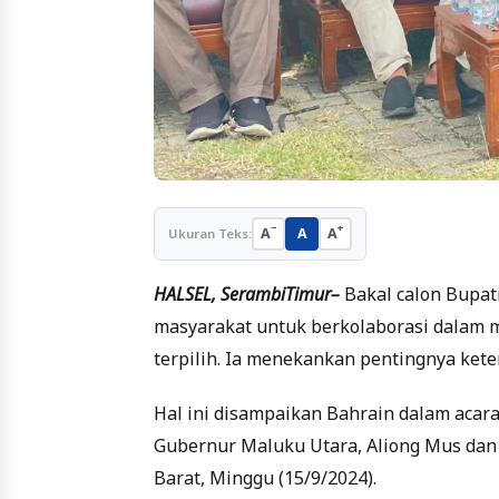
−
+
A
A
A
Ukuran Teks:
HALSEL, SerambiTimur–
Bakal calon Bupat
masyarakat untuk berkolaborasi dalam 
terpilih. Ia menekankan pentingnya ket
Hal ini disampaikan Bahrain dalam acar
Gubernur Maluku Utara, Aliong Mus dan 
Barat, Minggu (15/9/2024).