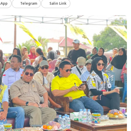
sApp
Telegram
Salin Link