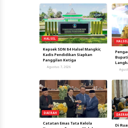
HALSEL
HALSE
Kepsek SDN 84 Halsel Mangkir,
Pengad
Kadis Pendidikan Siapkan
Bupati
Panggilan Ketiga
Langk
Agustus 7, 2026
Agust
DAERAH
DAERA
Catatan Emas Tata Kelola
Di Rua