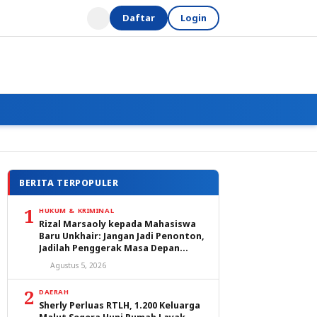
Daftar
Login
BERITA TERPOPULER
1
HUKUM & KRIMINAL
Rizal Marsaoly kepada Mahasiswa
Baru Unkhair: Jangan Jadi Penonton,
Jadilah Penggerak Masa Depan
Ternate dan Maluku Utara
Agustus 5, 2026
2
DAERAH
Sherly Perluas RTLH, 1.200 Keluarga