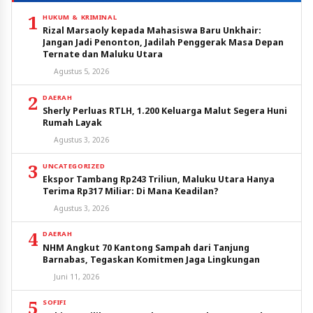
1
HUKUM & KRIMINAL
Rizal Marsaoly kepada Mahasiswa Baru Unkhair:
Jangan Jadi Penonton, Jadilah Penggerak Masa Depan
Ternate dan Maluku Utara
Agustus 5, 2026
2
DAERAH
Sherly Perluas RTLH, 1.200 Keluarga Malut Segera Huni
Rumah Layak
Agustus 3, 2026
3
UNCATEGORIZED
Ekspor Tambang Rp243 Triliun, Maluku Utara Hanya
Terima Rp317 Miliar: Di Mana Keadilan?
Agustus 3, 2026
4
DAERAH
NHM Angkut 70 Kantong Sampah dari Tanjung
Barnabas, Tegaskan Komitmen Jaga Lingkungan
Juni 11, 2026
5
SOFIFI