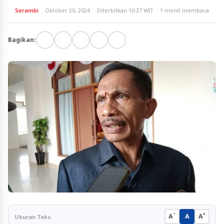
Serambi
Oktober 20, 2024
Diterbitkan 10:37 WIT
1 menit membaca
Bagikan:
−
+
A
A
A
Ukuran Teks: