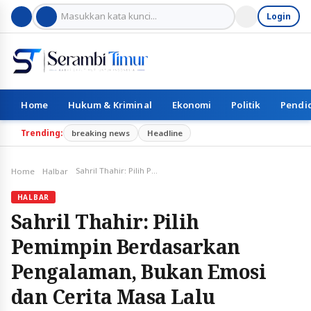
Login
Home
Hukum & Kriminal
Ekonomi
Politik
Pendi
Trending:
breaking news
Headline
Sahril Thahir: Pilih Pemimpin Berdasarkan Pengalaman, Bukan Emosi dan Cerita Masa Lalu
Home
Halbar
HALBAR
Sahril Thahir: Pilih
Pemimpin Berdasarkan
Pengalaman, Bukan Emosi
dan Cerita Masa Lalu