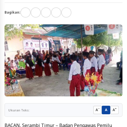
Bagikan:
−
+
A
A
A
Ukuran Teks:
BACAN, Serambi Timur – Badan Pengawas Pemilu