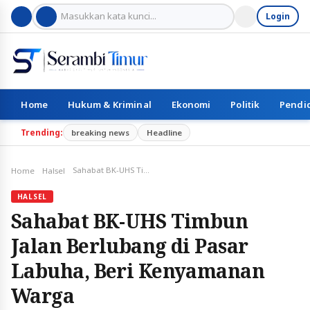
Login
Home
Hukum & Kriminal
Ekonomi
Politik
Pendi
Trending:
breaking news
Headline
Sahabat BK-UHS Timbun Jalan Berlubang di Pasar Labuha, Beri Kenyamanan Warga
Home
Halsel
HALSEL
Sahabat BK-UHS Timbun
Jalan Berlubang di Pasar
Labuha, Beri Kenyamanan
Warga