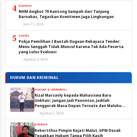
4
DAERAH
NHM Angkut 70 Kantong Sampah dari Tanjung
Barnabas, Tegaskan Komitmen Jaga Lingkungan
Juni 11, 2026
5
SOFIFI
Pokja Pemilihan I Bantah Dugaan Rekayasa Tender:
Menu Sanggah Tidak Muncul karena Tak Ada Peserta
yang Lulus Evaluasi
Agustus 5, 2026
HUKUM DAN KRIMINAL
HUKUM & KRIMINAL
Rizal Marsaoly kepada Mahasiswa Baru
Unkhair: Jangan Jadi Penonton, Jadilah
Penggerak Masa Depan Ternate dan Maluku
Utara
Agustus 5, 2026
DAERAH
Robertthus Pimpin Kejati Malut, GPM Desak
Tegakkan Hukum Tanpa Pilih Kasih