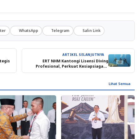
ter
WhatsApp
Telegram
Salin Link
ARTIKEL SELANJUTNYA
tegis
ERT NHM Kantongi Lisensi Diving
Profesional, Perkuat Kesiapsiagaan
Penyelamatan Bawah Air
Lihat Semua