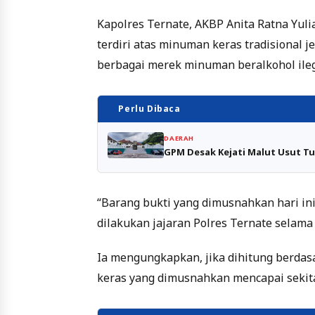
Kapolres Ternate, AKBP Anita Ratna Yul
terdiri atas minuman keras tradisional 
berbagai merek minuman beralkohol ileg
Perlu Dibaca
DAERAH
GPM Desak Kejati Malut Usut Tu
“Barang bukti yang dimusnahkan hari i
dilakukan jajaran Polres Ternate selama 
Ia mengungkapkan, jika dihitung berdas
keras yang dimusnahkan mencapai sekita