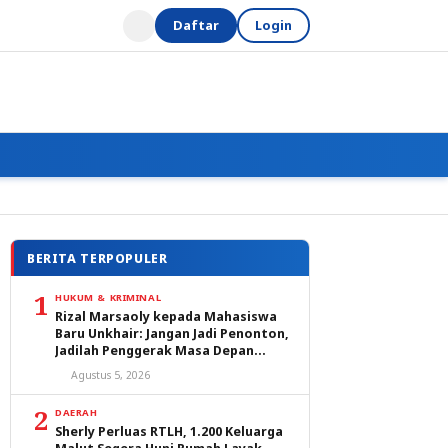
Daftar
Login
BERITA TERPOPULER
1
HUKUM & KRIMINAL
Rizal Marsaoly kepada Mahasiswa
Baru Unkhair: Jangan Jadi Penonton,
Jadilah Penggerak Masa Depan
Ternate dan Maluku Utara
Agustus 5, 2026
2
DAERAH
Sherly Perluas RTLH, 1.200 Keluarga