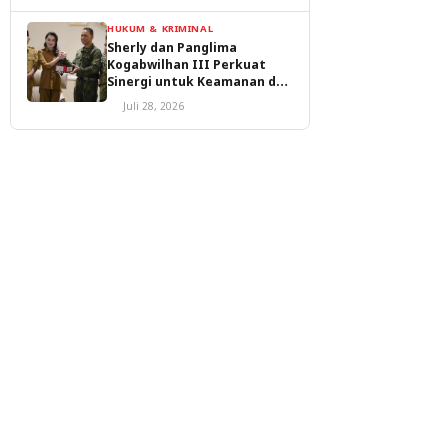
HUKUM & KRIMINAL
Sherly dan Panglima
Kogabwilhan III Perkuat
Sinergi untuk Keamanan dan
Pembangunan Malut
Juli 28, 2026