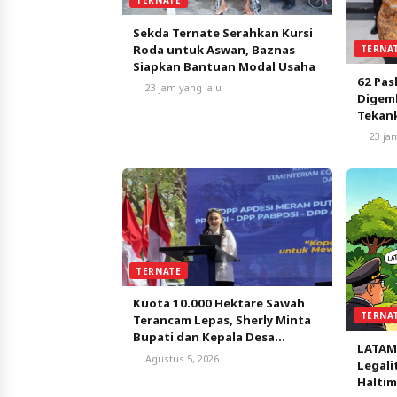
Sekda Ternate Serahkan Kursi
Roda untuk Aswan, Baznas
TERNA
Siapkan Bantuan Modal Usaha
62 Pas
23 jam yang lalu
Digemb
Tekank
Nasio
23 ja
TERNATE
Kuota 10.000 Hektare Sawah
TERNA
Terancam Lepas, Sherly Minta
Bupati dan Kepala Desa
LATAM
Bergerak Satu Bulan
Agustus 5, 2026
Legali
Selamatkan Peluang Emas
Haltim