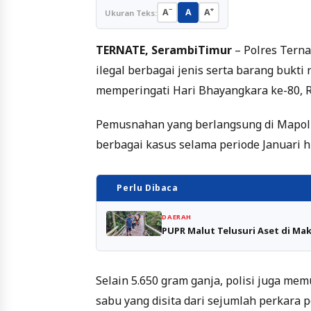
−
+
A
A
A
Ukuran Teks:
TERNATE, SerambiTimur
– Polres Tern
ilegal berbagai jenis serta barang bukt
memperingati Hari Bhayangkara ke-80, R
Pemusnahan yang berlangsung di Mapol
berbagai kasus selama periode Januari h
Perlu Dibaca
DAERAH
PUPR Malut Telusuri Aset di Ma
Selain 5.650 gram ganja, polisi juga me
sabu yang disita dari sejumlah perkara 