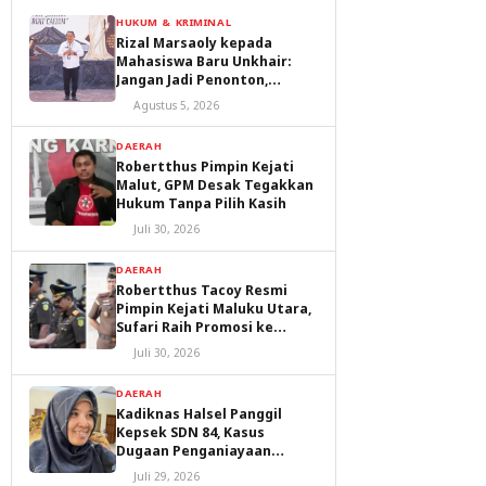
HUKUM & KRIMINAL
Rizal Marsaoly kepada
Mahasiswa Baru Unkhair:
Jangan Jadi Penonton,
Jadilah Penggerak Masa
Agustus 5, 2026
Depan Ternate dan Maluku
Utara
DAERAH
Robertthus Pimpin Kejati
Malut, GPM Desak Tegakkan
Hukum Tanpa Pilih Kasih
Juli 30, 2026
DAERAH
Robertthus Tacoy Resmi
Pimpin Kejati Maluku Utara,
Sufari Raih Promosi ke
Kejaksaan Agung
Juli 30, 2026
DAERAH
Kadiknas Halsel Panggil
Kepsek SDN 84, Kasus
Dugaan Penganiayaan
Diproses
Juli 29, 2026