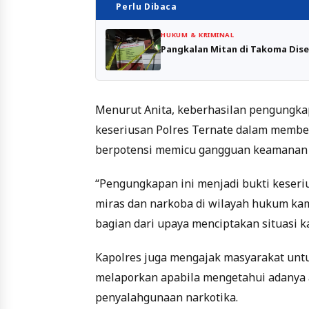
Perlu Dibaca
HUKUM & KRIMINAL
Pangkalan Mitan di Takoma Dise
Menurut Anita, keberhasilan pengungkap
keseriusan Polres Ternate dalam membe
berpotensi memicu gangguan keamanan d
“Pengungkapan ini menjadi bukti keser
miras dan narkoba di wilayah hukum kam
bagian dari upaya menciptakan situasi 
Kapolres juga mengajak masyarakat unt
melaporkan apabila mengetahui adanya a
penyalahgunaan narkotika.