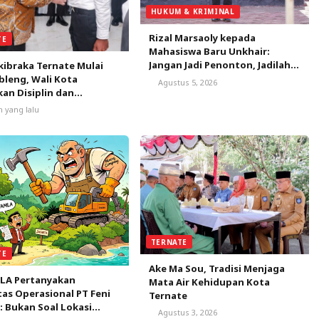
HUKUM & KRIMINAL
Rizal Marsaoly kepada
TE
Mahasiswa Baru Unkhair:
Jangan Jadi Penonton, Jadilah
kibraka Ternate Mulai
Penggerak Masa Depan
leng, Wali Kota
Agustus 5, 2026
Ternate dan Maluku Utara
an Disiplin dan
nalisme
m yang lalu
TERNATE
TE
Ake Ma Sou, Tradisi Menjaga
LA Pertanyakan
Mata Air Kehidupan Kota
tas Operasional PT Feni
Ternate
: Bukan Soal Lokasi
Agustus 3, 2026