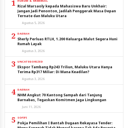
1
HUKUM & KRIMINAL
Rizal Marsaoly kepada Mahasiswa Baru Unkhair:
Jangan Jadi Penonton, Jadilah Penggerak Masa Depan
Ternate dan Maluku Utara
Agustus 5, 2026
2
DAERAH
Sherly Perluas RTLH, 1.200 Keluarga Malut Segera Huni
Rumah Layak
Agustus 3, 2026
3
UNCATEGORIZED
Ekspor Tambang Rp243 Triliun, Maluku Utara Hanya
Terima Rp317 Miliar: Di Mana Keadilan?
Agustus 3, 2026
4
DAERAH
NHM Angkut 70 Kantong Sampah dari Tanjung
Barnabas, Tegaskan Komitmen Jaga Lingkungan
Juni 11, 2026
5
SOFIFI
Pokja Pemilihan I Bantah Dugaan Rekayasa Tender:
Menu Sanggah Tidak Muncul karena Tak Ada Peserta