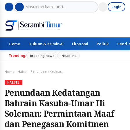
Login
Home
Hukum & Kriminal
Ekonomi
Politik
Pendi
Trending:
breaking news
Headline
Penundaan Kedatangan Bahrain Kasuba-Umar Hi Soleman: Permintaan Maaf dan Penegasan Komitmen
Home
Halsel
HALSEL
Penundaan Kedatangan
Bahrain Kasuba-Umar Hi
Soleman: Permintaan Maaf
dan Penegasan Komitmen