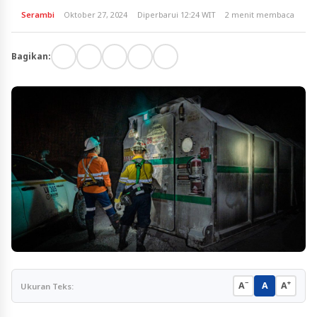
Serambi
Oktober 27, 2024
Diperbarui 12:24 WIT
2 menit membaca
Bagikan:
−
+
A
A
A
Ukuran Teks: