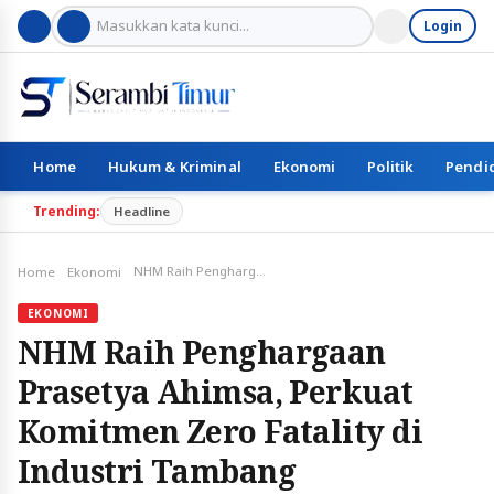
Login
Home
Hukum & Kriminal
Ekonomi
Politik
Pendi
Trending:
Headline
NHM Raih Penghargaan Prasetya Ahimsa, Perkuat Komitmen Zero Fatality di Industri Tambang
Home
Ekonomi
EKONOMI
NHM Raih Penghargaan
Prasetya Ahimsa, Perkuat
Komitmen Zero Fatality di
Industri Tambang