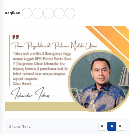
Bagikan:
−
+
A
A
A
Ukuran Teks: