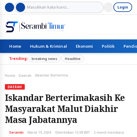
Login
Home
Hukum & Kriminal
Ekonomi
Politik
Pendi
Trending:
breaking news
Headline
Iskandar Berterimakasih Ke Masyarakat Malut Diakhir Masa Jabatannya
Home
Daerah
DAERAH
Iskandar Berterimakasih Ke
Masyarakat Malut Diakhir
Masa Jabatannya
Serambi
Maret 19, 2024
Diterbitkan 15:38 WIT
2 menit membaca