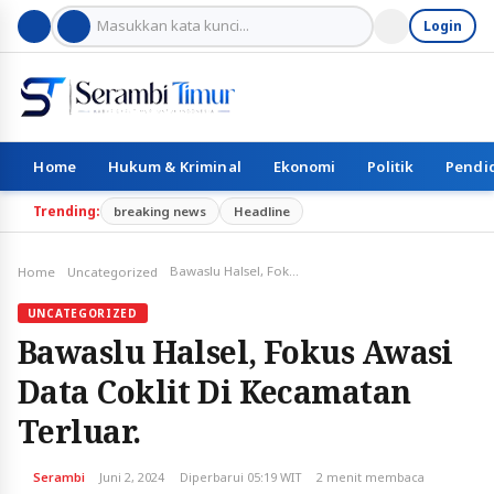
Login
Home
Hukum & Kriminal
Ekonomi
Politik
Pendi
Trending:
breaking news
Headline
Bawaslu Halsel, Fokus Awasi Data Coklit Di Kecamatan Terluar.
Home
Uncategorized
UNCATEGORIZED
Bawaslu Halsel, Fokus Awasi
Data Coklit Di Kecamatan
Terluar.
Serambi
Juni 2, 2024
Diperbarui 05:19 WIT
2 menit membaca