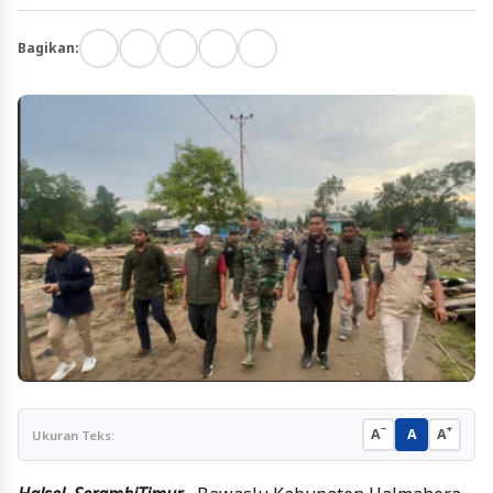
Bagikan:
−
+
A
A
A
Ukuran Teks: