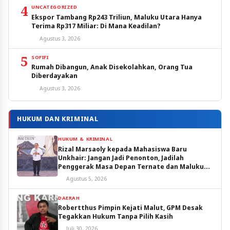
4
UNCATEGORIZED
Ekspor Tambang Rp243 Triliun, Maluku Utara Hanya
Terima Rp317 Miliar: Di Mana Keadilan?
Agustus 3, 2026
5
SOFIFI
Rumah Dibangun, Anak Disekolahkan, Orang Tua
Diberdayakan
Agustus 3, 2026
HUKUM DAN KRIMINAL
HUKUM & KRIMINAL
Rizal Marsaoly kepada Mahasiswa Baru
Unkhair: Jangan Jadi Penonton, Jadilah
Penggerak Masa Depan Ternate dan Maluku
Utara
Agustus 5, 2026
DAERAH
Robertthus Pimpin Kejati Malut, GPM Desak
Tegakkan Hukum Tanpa Pilih Kasih
Juli 30, 2026