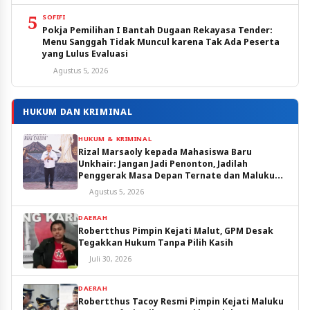
5
SOFIFI
Pokja Pemilihan I Bantah Dugaan Rekayasa Tender:
Menu Sanggah Tidak Muncul karena Tak Ada Peserta
yang Lulus Evaluasi
Agustus 5, 2026
HUKUM DAN KRIMINAL
HUKUM & KRIMINAL
Rizal Marsaoly kepada Mahasiswa Baru
Unkhair: Jangan Jadi Penonton, Jadilah
Penggerak Masa Depan Ternate dan Maluku
Utara
Agustus 5, 2026
DAERAH
Robertthus Pimpin Kejati Malut, GPM Desak
Tegakkan Hukum Tanpa Pilih Kasih
Juli 30, 2026
DAERAH
Robertthus Tacoy Resmi Pimpin Kejati Maluku