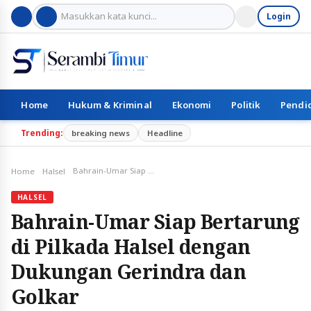
Login
Home
Hukum & Kriminal
Ekonomi
Politik
Pendi
Trending:
breaking news
Headline
Bahrain-Umar Siap Bertarung di Pilkada Halsel dengan Dukungan Gerindra dan Golkar
Home
Halsel
HALSEL
Bahrain-Umar Siap Bertarung
di Pilkada Halsel dengan
Dukungan Gerindra dan
Golkar