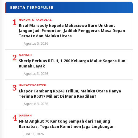
BERITA TERPOPULER
1
HUKUM & KRIMINAL
Rizal Marsaoly kepada Mahasiswa Baru Unkhair:
Jangan Jadi Penonton, Jadilah Penggerak Masa Depan
Ternate dan Maluku Utara
Agustus 5, 2026
2
DAERAH
Sherly Perluas RTLH, 1.200 Keluarga Malut Segera Huni
Rumah Layak
Agustus 3, 2026
3
UNCATEGORIZED
Ekspor Tambang Rp243 Triliun, Maluku Utara Hanya
Terima Rp317 Miliar: Di Mana Keadilan?
Agustus 3, 2026
4
DAERAH
NHM Angkut 70 Kantong Sampah dari Tanjung
Barnabas, Tegaskan Komitmen Jaga Lingkungan
Juni 11, 2026