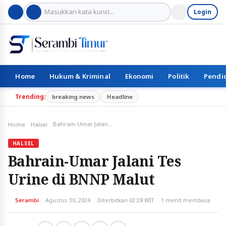
Login
Home
Hukum & Kriminal
Ekonomi
Politik
Pendi
Trending:
breaking news
Headline
Bahrain-Umar Jalani Tes Urine di BNNP Malut
Home
Halsel
HALSEL
Bahrain-Umar Jalani Tes
Urine di BNNP Malut
Serambi
Agustus 30, 2024
Diterbitkan 02:28 WIT
1 menit membaca