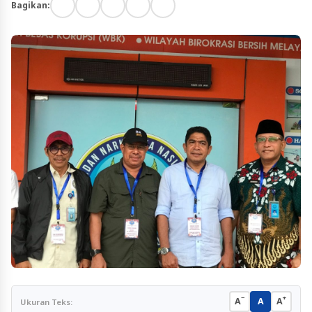
Bagikan:
−
+
A
A
A
Ukuran Teks: