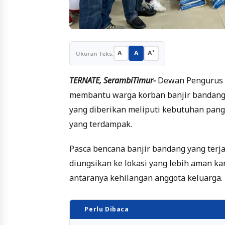
−
+
A
A
A
Ukuran Teks:
TERNATE, SerambiTimur-
Dewan Pengurus 
membantu warga korban banjir bandang 
yang diberikan meliputi kebutuhan pan
yang terdampak.
Pasca bencana banjir bandang yang terj
diungsikan ke lokasi yang lebih aman k
antaranya kehilangan anggota keluarga.
Perlu Dibaca