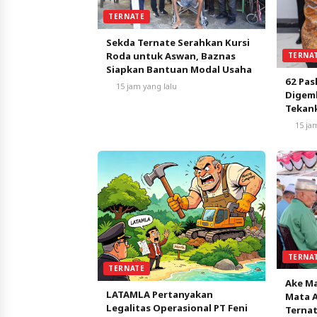
TERNATE
Sekda Ternate Serahkan Kursi
Roda untuk Aswan, Baznas
TERNA
Siapkan Bantuan Modal Usaha
62 Pas
15 jam yang lalu
Digemb
Tekank
Nasio
15 ja
TERNA
TERNATE
Ake Ma
LATAMLA Pertanyakan
Mata A
Legalitas Operasional PT Feni
Terna