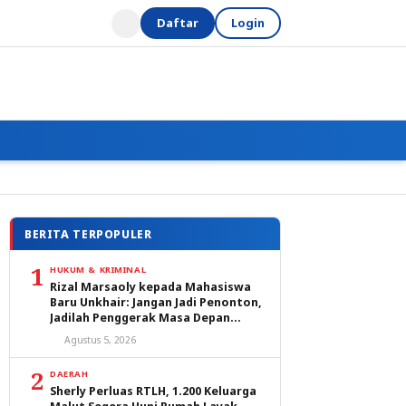
Daftar
Login
BERITA TERPOPULER
1
HUKUM & KRIMINAL
Rizal Marsaoly kepada Mahasiswa
Baru Unkhair: Jangan Jadi Penonton,
Jadilah Penggerak Masa Depan
Ternate dan Maluku Utara
Agustus 5, 2026
2
DAERAH
Sherly Perluas RTLH, 1.200 Keluarga