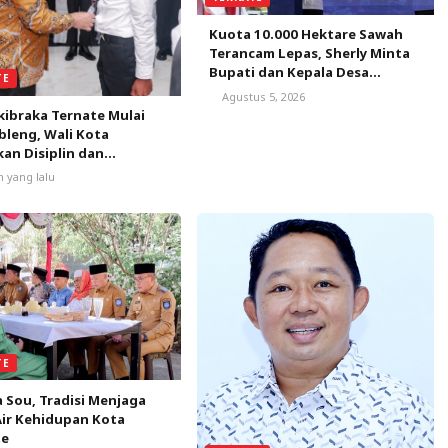
Kuota 10.000 Hektare Sawah
Terancam Lepas, Sherly Minta
Bupati dan Kepala Desa
TE
Bergerak Satu Bulan
Agustus 5, 2026
Selamatkan Peluang Emas
kibraka Ternate Mulai
leng, Wali Kota
an Disiplin dan
nalisme
m yang lalu
TE
 Sou, Tradisi Menjaga
ir Kehidupan Kota
te