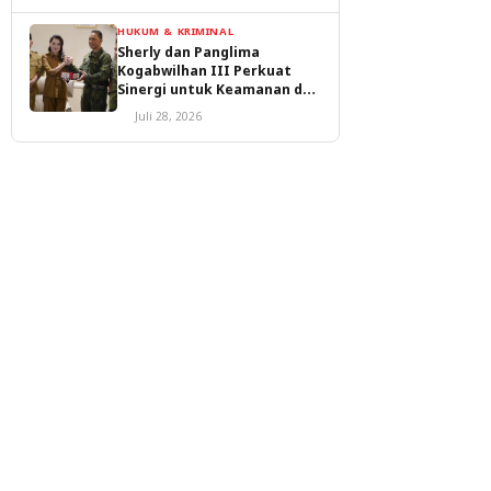
HUKUM & KRIMINAL
Sherly dan Panglima
Kogabwilhan III Perkuat
Sinergi untuk Keamanan dan
Pembangunan Malut
Juli 28, 2026