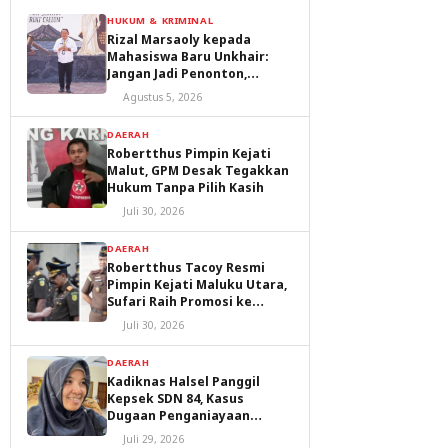
HUKUM & KRIMINAL
Rizal Marsaoly kepada
Mahasiswa Baru Unkhair:
Jangan Jadi Penonton,
Jadilah Penggerak Masa
Agustus 5, 2026
Depan Ternate dan Maluku
Utara
DAERAH
Robertthus Pimpin Kejati
Malut, GPM Desak Tegakkan
Hukum Tanpa Pilih Kasih
Juli 30, 2026
DAERAH
Robertthus Tacoy Resmi
Pimpin Kejati Maluku Utara,
Sufari Raih Promosi ke
Kejaksaan Agung
Juli 30, 2026
DAERAH
Kadiknas Halsel Panggil
Kepsek SDN 84, Kasus
Dugaan Penganiayaan
Diproses
Juli 29, 2026