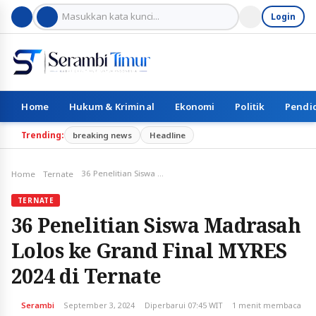
Login
Home
Hukum & Kriminal
Ekonomi
Politik
Pendi
Trending:
breaking news
Headline
36 Penelitian Siswa Madrasah Lolos ke Grand Final MYRES 2024 di Ternate
Home
Ternate
TERNATE
36 Penelitian Siswa Madrasah
Lolos ke Grand Final MYRES
2024 di Ternate
Serambi
September 3, 2024
Diperbarui 07:45 WIT
1 menit membaca