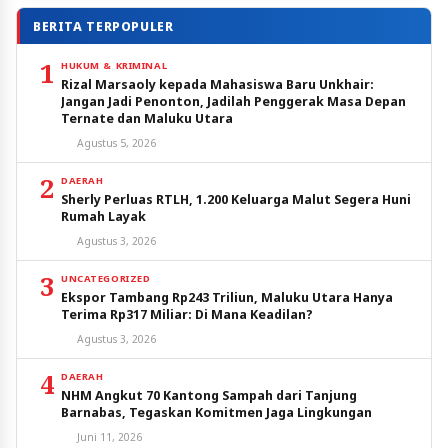
BERITA TERPOPULER
1
HUKUM & KRIMINAL
Rizal Marsaoly kepada Mahasiswa Baru Unkhair:
Jangan Jadi Penonton, Jadilah Penggerak Masa Depan
Ternate dan Maluku Utara
Agustus 5, 2026
2
DAERAH
Sherly Perluas RTLH, 1.200 Keluarga Malut Segera Huni
Rumah Layak
Agustus 3, 2026
3
UNCATEGORIZED
Ekspor Tambang Rp243 Triliun, Maluku Utara Hanya
Terima Rp317 Miliar: Di Mana Keadilan?
Agustus 3, 2026
4
DAERAH
NHM Angkut 70 Kantong Sampah dari Tanjung
Barnabas, Tegaskan Komitmen Jaga Lingkungan
Juni 11, 2026