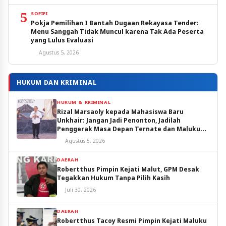
5
SOFIFI
Pokja Pemilihan I Bantah Dugaan Rekayasa Tender:
Menu Sanggah Tidak Muncul karena Tak Ada Peserta
yang Lulus Evaluasi
Agustus 5, 2026
HUKUM DAN KRIMINAL
HUKUM & KRIMINAL
Rizal Marsaoly kepada Mahasiswa Baru
Unkhair: Jangan Jadi Penonton, Jadilah
Penggerak Masa Depan Ternate dan Maluku
Utara
Agustus 5, 2026
DAERAH
Robertthus Pimpin Kejati Malut, GPM Desak
Tegakkan Hukum Tanpa Pilih Kasih
Juli 30, 2026
DAERAH
Robertthus Tacoy Resmi Pimpin Kejati Maluku