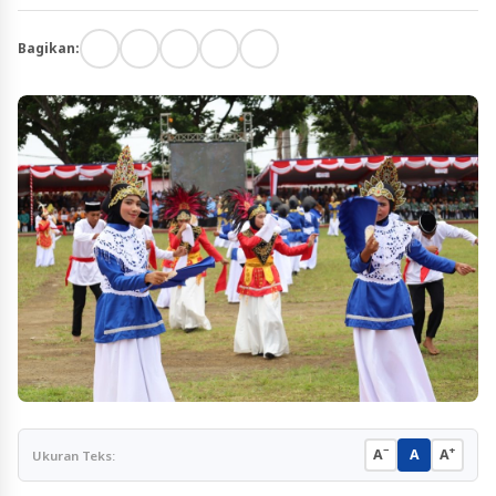
Bagikan:
−
+
A
A
A
Ukuran Teks: