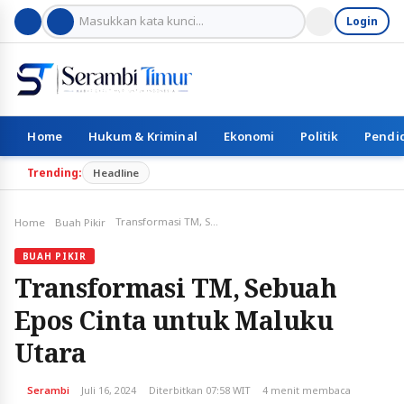
Login
Home
Hukum & Kriminal
Ekonomi
Politik
Pendi
Trending:
Headline
Transformasi TM, Sebuah Epos Cinta untuk Maluku Utara
Home
Buah Pikir
BUAH PIKIR
Transformasi TM, Sebuah
Epos Cinta untuk Maluku
Utara
Serambi
Juli 16, 2024
Diterbitkan 07:58 WIT
4 menit membaca