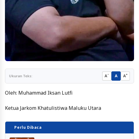
−
+
A
A
A
Ukuran Teks:
Oleh: Muhammad Iksan Lutfi
Ketua Jarkom Khatulistiwa Maluku Utara
Perlu Dibaca