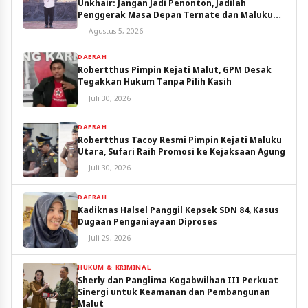
Unkhair: Jangan Jadi Penonton, Jadilah
Penggerak Masa Depan Ternate dan Maluku
Utara
Agustus 5, 2026
DAERAH
Robertthus Pimpin Kejati Malut, GPM Desak
Tegakkan Hukum Tanpa Pilih Kasih
Juli 30, 2026
DAERAH
Robertthus Tacoy Resmi Pimpin Kejati Maluku
Utara, Sufari Raih Promosi ke Kejaksaan Agung
Juli 30, 2026
DAERAH
Kadiknas Halsel Panggil Kepsek SDN 84, Kasus
Dugaan Penganiayaan Diproses
Juli 29, 2026
HUKUM & KRIMINAL
Sherly dan Panglima Kogabwilhan III Perkuat
Sinergi untuk Keamanan dan Pembangunan
Malut