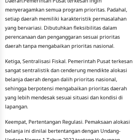
Daerah
.
Pemerintah Pusat terkesan ingin
menyeragamkan semua program prioritas. Padahal,
setiap daerah memiliki karakteristik permasalahan
yang bervariasi. Dibutuhkan fleksibilitas dalam
perencanaan dan penganggaran sesuai prioritas
daerah tanpa mengabaikan prioritas nasional.
Ketiga
,
Sentralisasi Fiskal
.
Pemerintah Pusat terkesan
sangat sentralistik dan cenderung mendikte alokasi
belanja daerah dengan dalih prioritas nasional,
sehingga berpotensi mengabaikan prioritas daerah
yang lebih mendesak sesuai situasi dan kondisi di
lapangan.
Keempat
,
Pertentangan Regulasi
.
Pemaksaan alokasi
belanja ini dinilai bertentangan dengan Undang-
Undang Nomor 1 Tahun 2022 tentang Hubungan