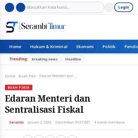
Login
Home
Hukum & Kriminal
Ekonomi
Politik
Pendi
Trending:
breaking news
Headline
Edaran Menteri dan Sentralisasi Fiskal
Home
Buah Pikir
BUAH PIKIR
Edaran Menteri dan
Sentralisasi Fiskal
Serambi
Januari 2, 2026
Diterbitkan 09:25 WIT
4 menit membaca