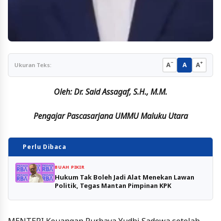
−
+
A
A
A
Ukuran Teks:
Oleh: Dr. Said Assagaf,
S.H.,
M.M.
Pengajar Pascasarjana UMMU Maluku Utara
Perlu Dibaca
BUAH PIKIR
Hukum Tak Boleh Jadi Alat Menekan Lawan
Politik, Tegas Mantan Pimpinan KPK
MENTERI
Keuangan Purbaya Yudhi Sadewa setelah