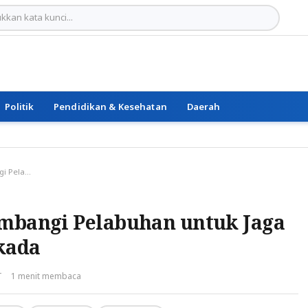
Politik
Pendidikan & Kesehatan
Daerah
Subsatgas Polairud Sambangi Pelabuhan untuk Jaga Kamtibmas Jelang Pilkada
ambangi Pelabuhan untuk Jaga
kada
T
1 menit membaca