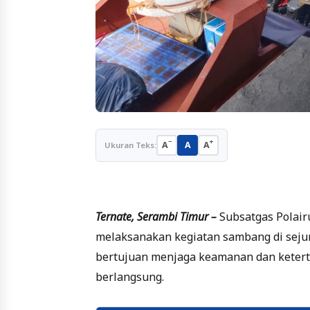
−
+
A
A
A
Ukuran Teks:
Ternate, Serambi Timur –
Subsatgas Polair
melaksanakan kegiatan sambang di sejum
bertujuan menjaga keamanan dan ketert
berlangsung.