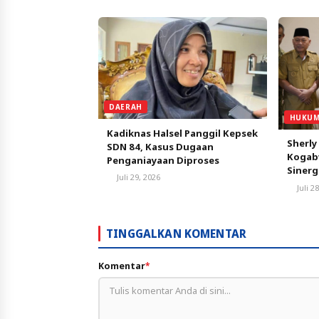
Ternate dan Maluku Utara
DAERAH
HUKUM
Kadiknas Halsel Panggil Kepsek
Sherly
SDN 84, Kasus Dugaan
Kogabw
Penganiayaan Diproses
Siner
Juli 29, 2026
Pemba
Juli 2
TINGGALKAN KOMENTAR
Komentar
*