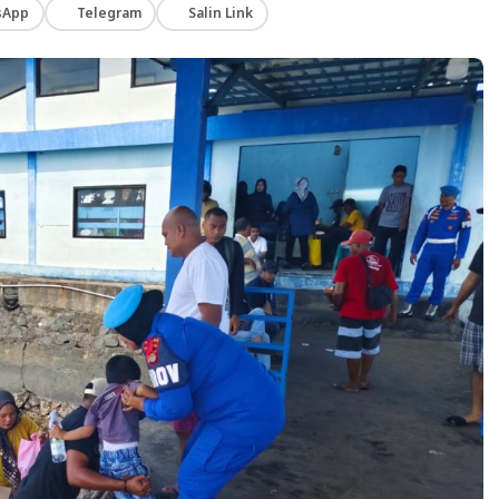
sApp
Telegram
Salin Link