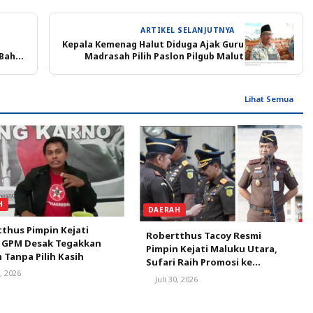
ARTIKEL SELANJUTNYA
Kepala Kemenag Halut Diduga Ajak Guru
 Bahas
Madrasah Pilih Paslon Pilgub Malut
Lihat Semua
H
DAERAH
thus Pimpin Kejati
Robertthus Tacoy Resmi
, GPM Desak Tegakkan
Pimpin Kejati Maluku Utara,
Tanpa Pilih Kasih
Sufari Raih Promosi ke
0, 2026
Kejaksaan Agung
Juli 30, 2026