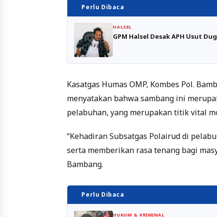
Perlu Dibaca
HALSEL
GPM Halsel Desak APH Usut Du
Kasatgas Humas OMP, Kombes Pol. Bambang
menyatakan bahwa sambang ini merupak
pelabuhan, yang merupakan titik vital m
“Kehadiran Subsatgas Polairud di pelab
serta memberikan rasa tenang bagi masy
Bambang.
Perlu Dibaca
HUKUM & KRIMINAL