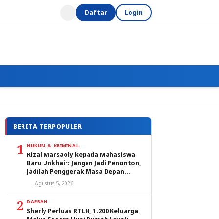
Daftar
Login
BERITA TERPOPULER
1
HUKUM & KRIMINAL
Rizal Marsaoly kepada Mahasiswa
Baru Unkhair: Jangan Jadi Penonton,
Jadilah Penggerak Masa Depan
Ternate dan Maluku Utara
Agustus 5, 2026
2
DAERAH
Sherly Perluas RTLH, 1.200 Keluarga