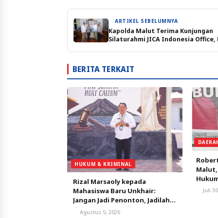
ARTIKEL SEBELUMNYA
Kapolda Malut Terima Kunjungan
Silaturahmi JICA Indonesia Office,
Peningkatan Kapasitas Nelayan
BERITA TERKAIT
DAERA
Robert
HUKUM & KRIMINAL
Malut
Hukum 
Rizal Marsaoly kepada
Mahasiswa Baru Unkhair:
Juli 3
Jangan Jadi Penonton, Jadilah
Penggerak Masa Depan
Agustus 5, 2026