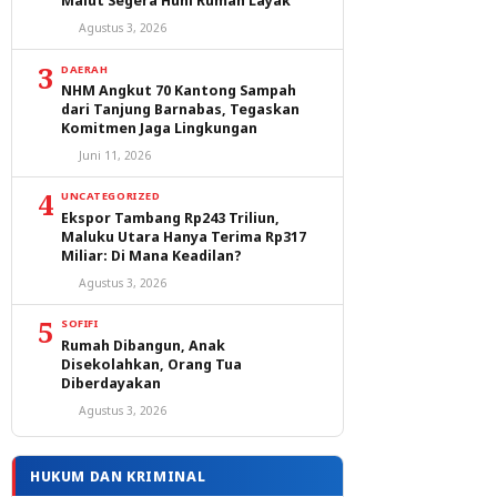
Malut Segera Huni Rumah Layak
Agustus 3, 2026
3
DAERAH
NHM Angkut 70 Kantong Sampah
dari Tanjung Barnabas, Tegaskan
Komitmen Jaga Lingkungan
Juni 11, 2026
4
UNCATEGORIZED
Ekspor Tambang Rp243 Triliun,
Maluku Utara Hanya Terima Rp317
Miliar: Di Mana Keadilan?
Agustus 3, 2026
5
SOFIFI
Rumah Dibangun, Anak
Disekolahkan, Orang Tua
Diberdayakan
Agustus 3, 2026
HUKUM DAN KRIMINAL