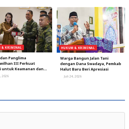
 & KRIMINAL
HUKUM & KRIMINAL
 dan Panglima
Warga Bangun Jalan Tani
ilhan III Perkuat
dengan Dana Swadaya, Pemkab
gi untuk Keamanan dan
Halut Baru Beri Apresiasi
ngunan Malut
8, 2026
Juli 24, 2026