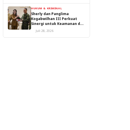
HUKUM & KRIMINAL
Sherly dan Panglima
Kogabwilhan III Perkuat
Sinergi untuk Keamanan dan
Pembangunan Malut
Juli 28, 2026