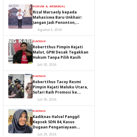
HUKUM & KRIMINAL
Rizal Marsaoly kepada
Mahasiswa Baru Unkhair:
Jangan Jadi Penonton,
Jadilah Penggerak Masa
Agustus 5, 2026
Depan Ternate dan Maluku
Utara
DAERAH
Robertthus Pimpin Kejati
Malut, GPM Desak Tegakkan
Hukum Tanpa Pilih Kasih
Juli 30, 2026
DAERAH
Robertthus Tacoy Resmi
Pimpin Kejati Maluku Utara,
Sufari Raih Promosi ke
Kejaksaan Agung
Juli 30, 2026
DAERAH
Kadiknas Halsel Panggil
Kepsek SDN 84, Kasus
Dugaan Penganiayaan
Diproses
Juli 29, 2026