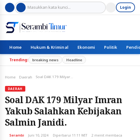
Login
Home
Hukum & Kriminal
Ekonomi
Politik
Pendi
Trending:
breaking news
Headline
Soal DAK 179 Milyar Imran Yakub Salahkan Kebijakan Salmin Janidi.
Home
Daerah
DAERAH
Soal DAK 179 Milyar Imran
Yakub Salahkan Kebijakan
Salmin Janidi.
Serambi
Juni 10, 2024
Diperbarui 11:11 WIT
2 menit membaca