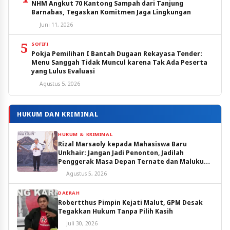
NHM Angkut 70 Kantong Sampah dari Tanjung
Barnabas, Tegaskan Komitmen Jaga Lingkungan
Juni 11, 2026
5
SOFIFI
Pokja Pemilihan I Bantah Dugaan Rekayasa Tender:
Menu Sanggah Tidak Muncul karena Tak Ada Peserta
yang Lulus Evaluasi
Agustus 5, 2026
HUKUM DAN KRIMINAL
HUKUM & KRIMINAL
Rizal Marsaoly kepada Mahasiswa Baru
Unkhair: Jangan Jadi Penonton, Jadilah
Penggerak Masa Depan Ternate dan Maluku
Utara
Agustus 5, 2026
DAERAH
Robertthus Pimpin Kejati Malut, GPM Desak
Tegakkan Hukum Tanpa Pilih Kasih
Juli 30, 2026