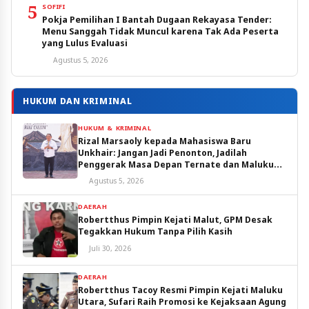
5
SOFIFI
Pokja Pemilihan I Bantah Dugaan Rekayasa Tender:
Menu Sanggah Tidak Muncul karena Tak Ada Peserta
yang Lulus Evaluasi
Agustus 5, 2026
HUKUM DAN KRIMINAL
HUKUM & KRIMINAL
Rizal Marsaoly kepada Mahasiswa Baru
Unkhair: Jangan Jadi Penonton, Jadilah
Penggerak Masa Depan Ternate dan Maluku
Utara
Agustus 5, 2026
DAERAH
Robertthus Pimpin Kejati Malut, GPM Desak
Tegakkan Hukum Tanpa Pilih Kasih
Juli 30, 2026
DAERAH
Robertthus Tacoy Resmi Pimpin Kejati Maluku
Utara, Sufari Raih Promosi ke Kejaksaan Agung