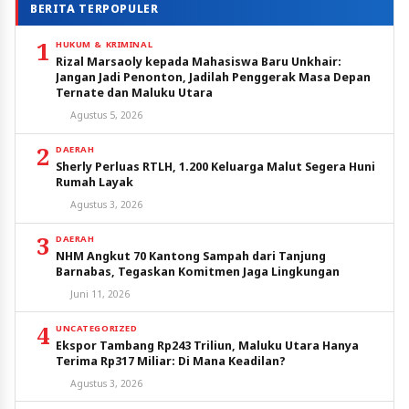
BERITA TERPOPULER
1
HUKUM & KRIMINAL
Rizal Marsaoly kepada Mahasiswa Baru Unkhair:
Jangan Jadi Penonton, Jadilah Penggerak Masa Depan
Ternate dan Maluku Utara
Agustus 5, 2026
2
DAERAH
Sherly Perluas RTLH, 1.200 Keluarga Malut Segera Huni
Rumah Layak
Agustus 3, 2026
3
DAERAH
NHM Angkut 70 Kantong Sampah dari Tanjung
Barnabas, Tegaskan Komitmen Jaga Lingkungan
Juni 11, 2026
4
UNCATEGORIZED
Ekspor Tambang Rp243 Triliun, Maluku Utara Hanya
Terima Rp317 Miliar: Di Mana Keadilan?
Agustus 3, 2026