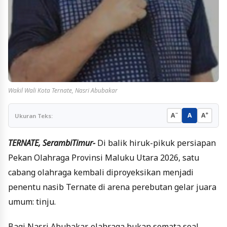
Wakil Wali Kota Ternate, Nasri Abubakar
−
+
A
A
A
Ukuran Teks:
TERNATE, SerambiTimur-
Di balik hiruk-pikuk persiapan
Pekan Olahraga Provinsi Maluku Utara 2026, satu
cabang olahraga kembali diproyeksikan menjadi
penentu nasib Ternate di arena perebutan gelar juara
umum: tinju.
Bagi Nasri Abubakar, olahraga bukan semata soal