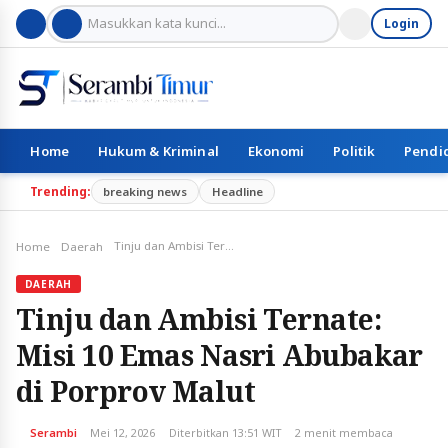
Login
Home
Hukum & Kriminal
Ekonomi
Politik
Pendi
Trending:
breaking news
Headline
Tinju dan Ambisi Ternate: Misi 10 Emas Nasri Abubakar di Porprov Malut
Home
Daerah
DAERAH
Tinju dan Ambisi Ternate:
Misi 10 Emas Nasri Abubakar
di Porprov Malut
Serambi
Mei 12, 2026
Diterbitkan 13:51 WIT
2 menit membaca