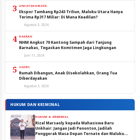
3
UNCATEGORIZED
Ekspor Tambang Rp243 Triliun, Maluku Utara Hanya
Terima Rp317 Miliar: Di Mana Keadilan?
Agustus 3, 2026
4
DAERAH
NHM Angkut 70 Kantong Sampah dari Tanjung
Barnabas, Tegaskan Komitmen Jaga Lingkungan
Juni 11, 2026
5
SOFIFI
Rumah Dibangun, Anak Disekolahkan, Orang Tua
Diberdayakan
Agustus 3, 2026
HUKUM DAN KRIMINAL
HUKUM & KRIMINAL
Rizal Marsaoly kepada Mahasiswa Baru
Unkhair: Jangan Jadi Penonton, Jadilah
Penggerak Masa Depan Ternate dan Maluku
Utara