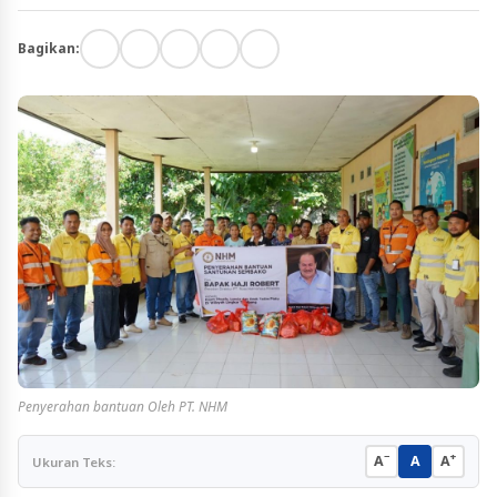
Bagikan:
Penyerahan bantuan Oleh PT. NHM
−
+
A
A
A
Ukuran Teks: