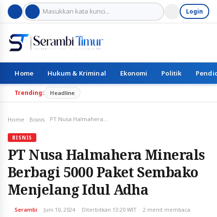
Login
Home
Hukum & Kriminal
Ekonomi
Politik
Pendi
Trending:
Headline
PT Nusa Halmahera Minerals Berbagi 5000 Paket Sembako Menjelang Idul Adha
Home
Bisnis
BISNIS
PT Nusa Halmahera Minerals
Berbagi 5000 Paket Sembako
Menjelang Idul Adha
Serambi
Juni 10, 2024
Diterbitkan 13:20 WIT
2 menit membaca