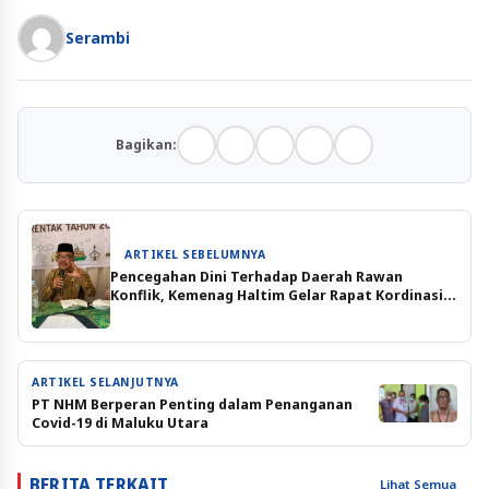
Serambi
Bagikan:
ARTIKEL SEBELUMNYA
Pencegahan Dini Terhadap Daerah Rawan
Konflik, Kemenag Haltim Gelar Rapat Kordinasi
Bersama FKUB
ARTIKEL SELANJUTNYA
PT NHM Berperan Penting dalam Penanganan
Covid-19 di Maluku Utara
BERITA TERKAIT
Lihat Semua