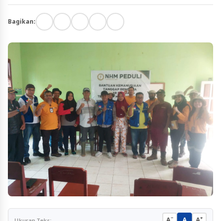
Bagikan:
−
+
A
A
A
Ukuran Teks: