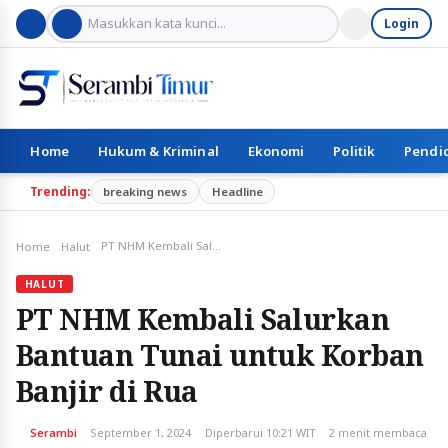
Login
Home
Hukum & Kriminal
Ekonomi
Politik
Pendi
Trending:
breaking news
Headline
PT NHM Kembali Salurkan Bantuan Tunai untuk Korban Banjir di Rua
Home
Halut
HALUT
PT NHM Kembali Salurkan
Bantuan Tunai untuk Korban
Banjir di Rua
Serambi
September 1, 2024
Diperbarui 10:21 WIT
2 menit membaca