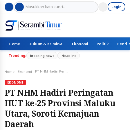
Login
Home
Hukum & Kriminal
Ekonomi
Politik
Pendi
Trending:
breaking news
Headline
PT NHM Hadiri Peringatan HUT ke-25 Provinsi Maluku Utara, Soroti Kemajuan Daerah
Home
Ekonomi
EKONOMI
PT NHM Hadiri Peringatan
HUT ke-25 Provinsi Maluku
Utara, Soroti Kemajuan
Daerah