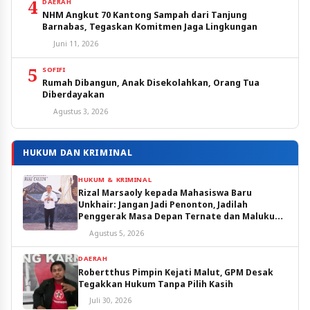
4
DAERAH
NHM Angkut 70 Kantong Sampah dari Tanjung
Barnabas, Tegaskan Komitmen Jaga Lingkungan
Juni 11, 2026
5
SOFIFI
Rumah Dibangun, Anak Disekolahkan, Orang Tua
Diberdayakan
Agustus 3, 2026
HUKUM DAN KRIMINAL
HUKUM & KRIMINAL
Rizal Marsaoly kepada Mahasiswa Baru
Unkhair: Jangan Jadi Penonton, Jadilah
Penggerak Masa Depan Ternate dan Maluku
Utara
Agustus 5, 2026
DAERAH
Robertthus Pimpin Kejati Malut, GPM Desak
Tegakkan Hukum Tanpa Pilih Kasih
Juli 30, 2026