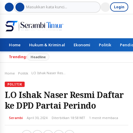
Login
Home
Hukum & Kriminal
Ekonomi
Politik
Pendi
Trending:
Headline
LO Ishak Naser Resmi Daftar ke DPD Partai Perindo
Home
Politik
POLITIK
LO Ishak Naser Resmi Daftar
ke DPD Partai Perindo
Serambi
April 30, 2024
Diterbitkan 18:58 WIT
1 menit membaca