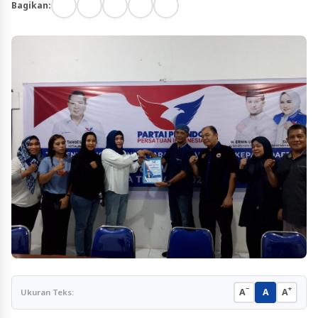
Bagikan:
−
+
A
A
A
Ukuran Teks: