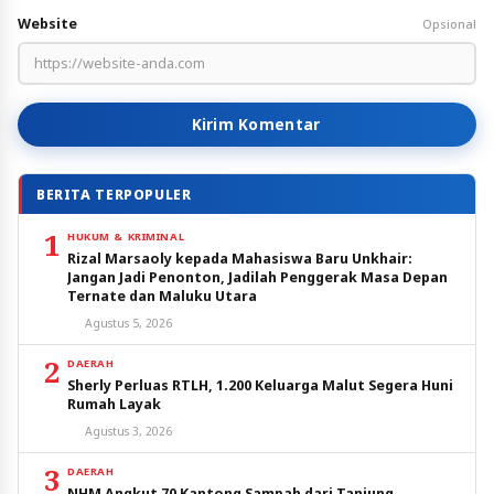
Website
Opsional
Kirim Komentar
BERITA TERPOPULER
1
HUKUM & KRIMINAL
Rizal Marsaoly kepada Mahasiswa Baru Unkhair:
Jangan Jadi Penonton, Jadilah Penggerak Masa Depan
Ternate dan Maluku Utara
Agustus 5, 2026
2
DAERAH
Sherly Perluas RTLH, 1.200 Keluarga Malut Segera Huni
Rumah Layak
Agustus 3, 2026
3
DAERAH
NHM Angkut 70 Kantong Sampah dari Tanjung