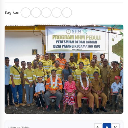
Bagikan:
−
+
A
A
A
Ukuran Teks: