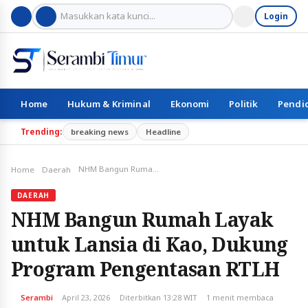
Login
Home
Hukum & Kriminal
Ekonomi
Politik
Pendi
Trending:
breaking news
Headline
NHM Bangun Rumah Layak untuk Lansia di Kao, Dukung Program Pengentasan RTLH
Home
Daerah
DAERAH
NHM Bangun Rumah Layak
untuk Lansia di Kao, Dukung
Program Pengentasan RTLH
Serambi
April 23, 2026
Diterbitkan 13:28 WIT
1 menit membaca