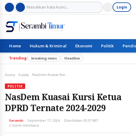
Login
Home
Hukum & Kriminal
Ekonomi
Politik
Pendi
Trending:
breaking news
Headline
NasDem Kuasai Kursi Ketua DPRD Ternate 2024-2029
Home
Politik
POLITIK
NasDem Kuasai Kursi Ketua
DPRD Ternate 2024-2029
Serambi
September 17, 2024
Diterbitkan 03:37 WIT
2 menit membaca