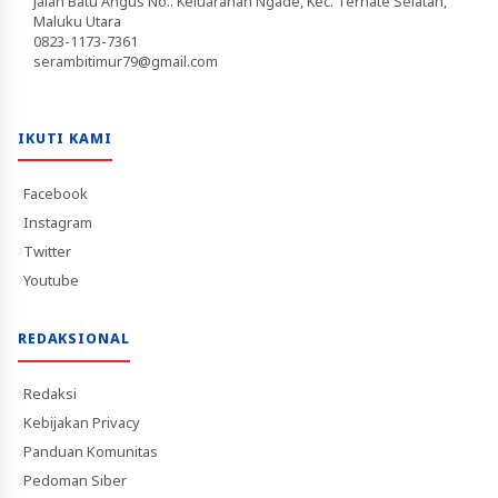
Jalan Batu Angus No.. Keluarahan Ngade, Kec. Ternate Selatan,
Maluku Utara
0823-1173-7361
serambitimur79@gmail.com
IKUTI KAMI
Facebook
Instagram
Twitter
Youtube
REDAKSIONAL
Redaksi
Kebijakan Privacy
Panduan Komunitas
Pedoman Siber