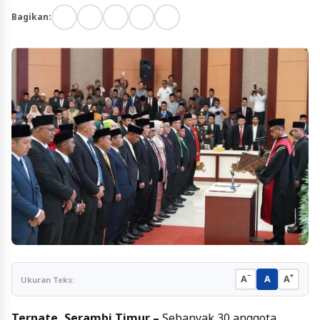
Bagikan:
−
+
A
A
A
Ukuran Teks:
Ternate, Serambi Timur –
Sebanyak 30 anggota