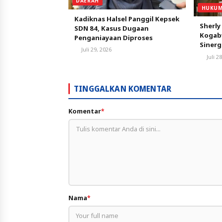
DAERAH
HUKUM
Kadiknas Halsel Panggil Kepsek
Sherly
SDN 84, Kasus Dugaan
Kogabw
Penganiayaan Diproses
Siner
Juli 29, 2026
Pemba
Juli 2
TINGGALKAN KOMENTAR
Komentar
*
Nama
*