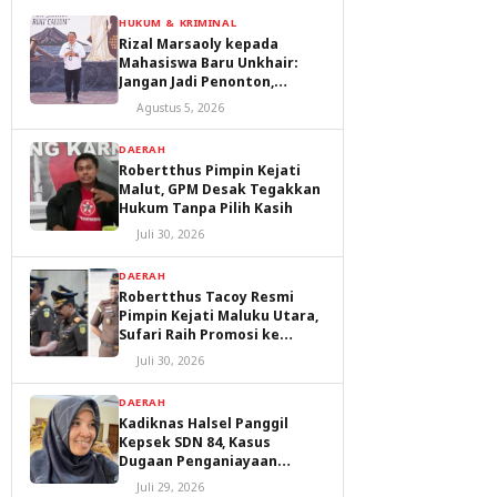
HUKUM & KRIMINAL
Rizal Marsaoly kepada
Mahasiswa Baru Unkhair:
Jangan Jadi Penonton,
Jadilah Penggerak Masa
Agustus 5, 2026
Depan Ternate dan Maluku
Utara
DAERAH
Robertthus Pimpin Kejati
Malut, GPM Desak Tegakkan
Hukum Tanpa Pilih Kasih
Juli 30, 2026
DAERAH
Robertthus Tacoy Resmi
Pimpin Kejati Maluku Utara,
Sufari Raih Promosi ke
Kejaksaan Agung
Juli 30, 2026
DAERAH
Kadiknas Halsel Panggil
Kepsek SDN 84, Kasus
Dugaan Penganiayaan
Diproses
Juli 29, 2026