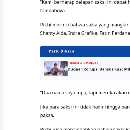
“Kami berharap delapan saksi ini dapat h
tambahnya.
Rikhi merinci bahwa saksi yang mangkir a
Shanty Alda, Indra Grafika, Fatin Perdan
Perlu Dibaca
HUKUM & KRIMINAL
Dugaan Korupsi Bansos Rp26 Mil
“Dua nama saya lupa, tapi mereka akan di
Jika para saksi ini tidak hadir hingga 
paksa.
Rikhi juga menambahkan bahwa saksi Re