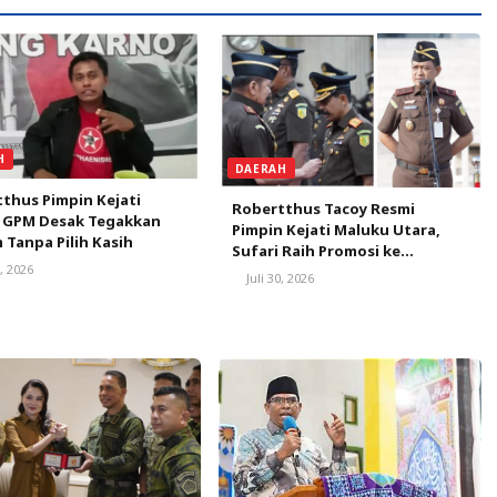
H
DAERAH
thus Pimpin Kejati
Robertthus Tacoy Resmi
, GPM Desak Tegakkan
Pimpin Kejati Maluku Utara,
Tanpa Pilih Kasih
Sufari Raih Promosi ke
0, 2026
Kejaksaan Agung
Juli 30, 2026