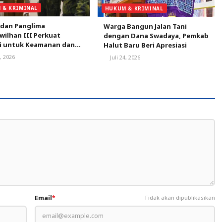
 & KRIMINAL
HUKUM & KRIMINAL
 dan Panglima
Warga Bangun Jalan Tani
ilhan III Perkuat
dengan Dana Swadaya, Pemkab
gi untuk Keamanan dan
Halut Baru Beri Apresiasi
ngunan Malut
8, 2026
Juli 24, 2026
Email
*
Tidak akan dipublikasikan