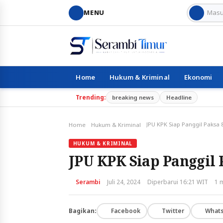
MENU
Home
Hukum & Kriminal
Ekonomi
Trending:
breaking news
Headline
Home
Hukum & Kriminal
HUKUM & KRIMINAL
JPU KPK Siap Panggil 
Serambi
Juli 24, 2024
Diperbarui 16:21 WIT
1 
Bagikan:
Facebook
Twitter
What