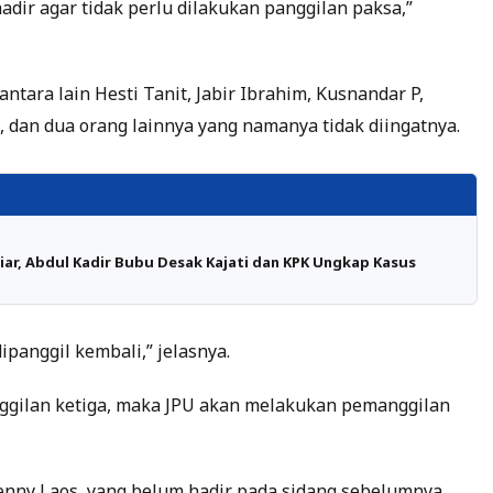
adir agar tidak perlu dilakukan panggilan paksa,”
ntara lain Hesti Tanit, Jabir Ibrahim, Kusnandar P,
a, dan dua orang lainnya yang namanya tidak diingatnya.
iar, Abdul Kadir Bubu Desak Kajati dan KPK Ungkap Kasus
panggil kembali,” jelasnya.
panggilan ketiga, maka JPU akan melakukan pemanggilan
nny Laos, yang belum hadir pada sidang sebelumnya,