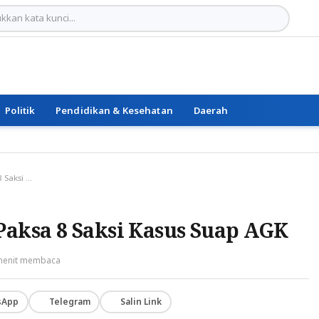
Politik
Pendidikan & Kesehatan
Daerah
JPU KPK Siap Panggil Paksa 8 Saksi Kasus Suap AGK
Paksa 8 Saksi Kasus Suap AGK
menit membaca
sApp
Telegram
Salin Link