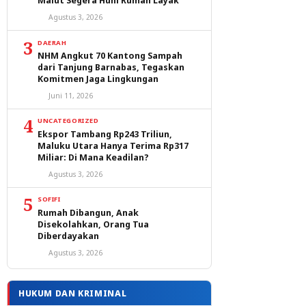
Malut Segera Huni Rumah Layak
Agustus 3, 2026
3
DAERAH
NHM Angkut 70 Kantong Sampah
dari Tanjung Barnabas, Tegaskan
Komitmen Jaga Lingkungan
Juni 11, 2026
4
UNCATEGORIZED
Ekspor Tambang Rp243 Triliun,
Maluku Utara Hanya Terima Rp317
Miliar: Di Mana Keadilan?
Agustus 3, 2026
5
SOFIFI
Rumah Dibangun, Anak
Disekolahkan, Orang Tua
Diberdayakan
Agustus 3, 2026
HUKUM DAN KRIMINAL