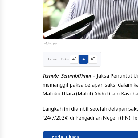
Rikhi BM
−
+
A
A
A
Ukuran Teks:
Ternate, SerambiTimur
– Jaksa Penuntut 
memanggil paksa delapan saksi dalam k
Maluku Utara (Malut) Abdul Gani Kasuba
Langkah ini diambil setelah delapan sak
(24/7/2024) di Pengadilan Negeri (PN) Te
Perlu Dibaca