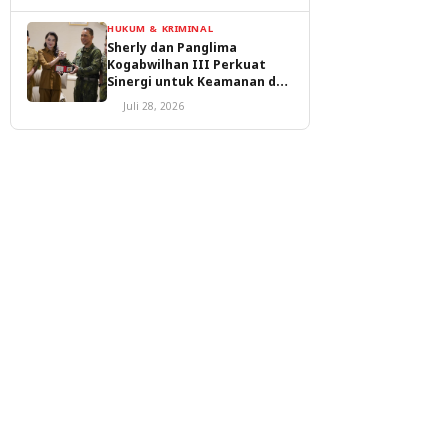
HUKUM & KRIMINAL
Sherly dan Panglima
Kogabwilhan III Perkuat
Sinergi untuk Keamanan dan
Pembangunan Malut
Juli 28, 2026