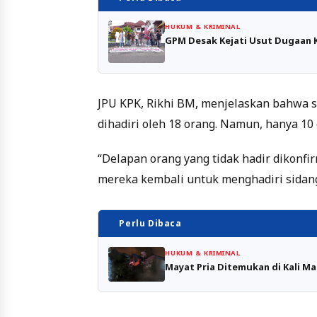
HUKUM & KRIMINAL
GPM Desak Kejati Usut Dugaan K
JPU KPK, Rikhi BM, menjelaskan bahwa 
dihadiri oleh 18 orang. Namun, hanya 10 
“Delapan orang yang tidak hadir dikonfi
mereka kembali untuk menghadiri sidang b
Perlu Dibaca
HUKUM & KRIMINAL
Mayat Pria Ditemukan di Kali Ma