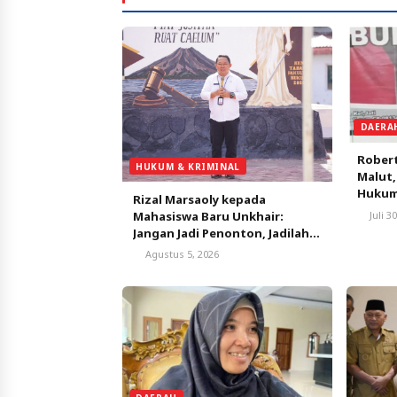
DAERA
Robert
HUKUM & KRIMINAL
Malut
Hukum 
Rizal Marsaoly kepada
Mahasiswa Baru Unkhair:
Juli 3
Jangan Jadi Penonton, Jadilah
Penggerak Masa Depan
Agustus 5, 2026
Ternate dan Maluku Utara