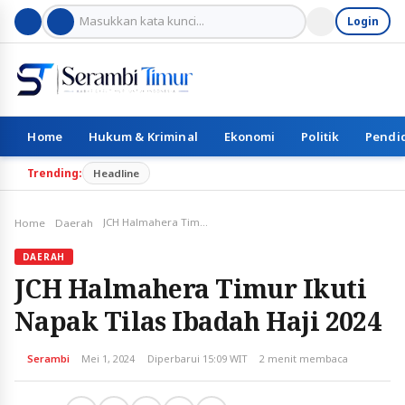
Login
Home
Hukum & Kriminal
Ekonomi
Politik
Pendi
Trending:
Headline
JCH Halmahera Timur Ikuti Napak Tilas Ibadah Haji 2024
Home
Daerah
DAERAH
JCH Halmahera Timur Ikuti
Napak Tilas Ibadah Haji 2024
Serambi
Mei 1, 2024
Diperbarui 15:09 WIT
2 menit membaca