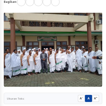
Bagikan:
−
+
A
A
A
Ukuran Teks: