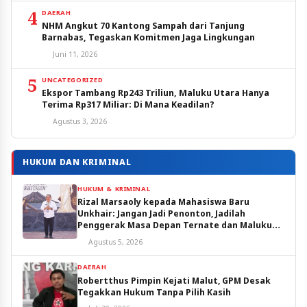
4
DAERAH
NHM Angkut 70 Kantong Sampah dari Tanjung
Barnabas, Tegaskan Komitmen Jaga Lingkungan
Juni 11, 2026
5
UNCATEGORIZED
Ekspor Tambang Rp243 Triliun, Maluku Utara Hanya
Terima Rp317 Miliar: Di Mana Keadilan?
Agustus 3, 2026
HUKUM DAN KRIMINAL
HUKUM & KRIMINAL
Rizal Marsaoly kepada Mahasiswa Baru
Unkhair: Jangan Jadi Penonton, Jadilah
Penggerak Masa Depan Ternate dan Maluku
Utara
Agustus 5, 2026
DAERAH
Robertthus Pimpin Kejati Malut, GPM Desak
Tegakkan Hukum Tanpa Pilih Kasih