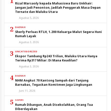
1
Rizal Marsaoly kepada Mahasiswa Baru Unkhair:
Jangan Jadi Penonton, Jadilah Penggerak Masa Depan
Ternate dan Maluku Utara
Agustus 5, 2026
2
DAERAH
Sherly Perluas RTLH, 1.200 Keluarga Malut Segera Huni
Rumah Layak
Agustus 3, 2026
3
UNCATEGORIZED
Ekspor Tambang Rp243 Triliun, Maluku Utara Hanya
Terima Rp317 Miliar: Di Mana Keadilan?
Agustus 3, 2026
4
DAERAH
NHM Angkut 70 Kantong Sampah dari Tanjung
Barnabas, Tegaskan Komitmen Jaga Lingkungan
Juni 11, 2026
5
SOFIFI
Rumah Dibangun, Anak Disekolahkan, Orang Tua
Diberdayakan