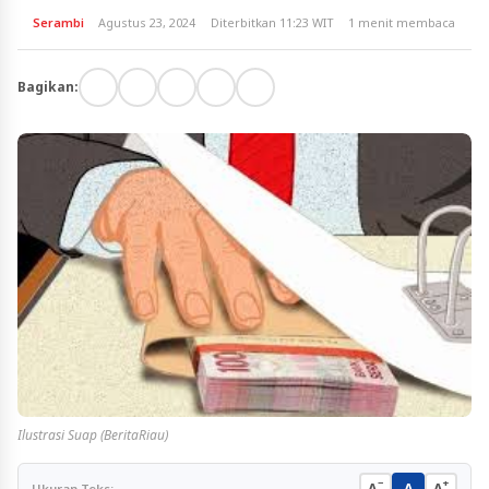
Serambi
Agustus 23, 2024
Diterbitkan 11:23 WIT
1 menit membaca
Bagikan:
Ilustrasi Suap (BeritaRiau)
−
+
A
A
A
Ukuran Teks: