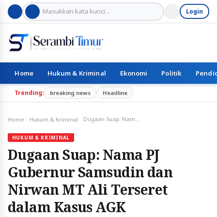
Login
Home
Hukum & Kriminal
Ekonomi
Politik
Pendi
Trending:
breaking news
Headline
Dugaan Suap: Nama PJ Gubernur Samsudin dan Nirwan MT Ali Terseret dalam Kasus AGK
Home
Hukum & Kriminal
HUKUM & KRIMINAL
Dugaan Suap: Nama PJ
Gubernur Samsudin dan
Nirwan MT Ali Terseret
dalam Kasus AGK