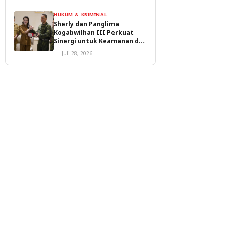
HUKUM & KRIMINAL
Sherly dan Panglima
Kogabwilhan III Perkuat
Sinergi untuk Keamanan dan
Pembangunan Malut
Juli 28, 2026