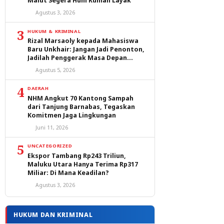
Malut Segera Huni Rumah Layak
Agustus 3, 2026
3
HUKUM & KRIMINAL
Rizal Marsaoly kepada Mahasiswa
Baru Unkhair: Jangan Jadi Penonton,
Jadilah Penggerak Masa Depan
Ternate dan Maluku Utara
Agustus 5, 2026
4
DAERAH
NHM Angkut 70 Kantong Sampah
dari Tanjung Barnabas, Tegaskan
Komitmen Jaga Lingkungan
Juni 11, 2026
5
UNCATEGORIZED
Ekspor Tambang Rp243 Triliun,
Maluku Utara Hanya Terima Rp317
Miliar: Di Mana Keadilan?
Agustus 3, 2026
HUKUM DAN KRIMINAL