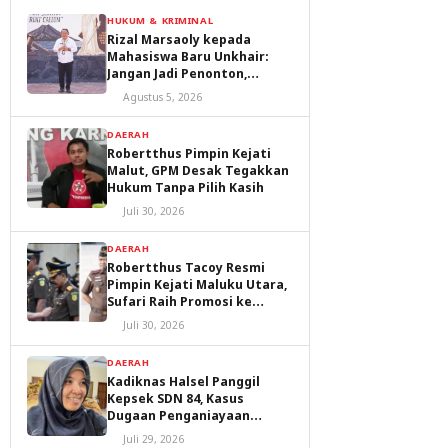
HUKUM & KRIMINAL
Rizal Marsaoly kepada
Mahasiswa Baru Unkhair:
Jangan Jadi Penonton,
Jadilah Penggerak Masa
Agustus 5, 2026
Depan Ternate dan Maluku
Utara
DAERAH
Robertthus Pimpin Kejati
Malut, GPM Desak Tegakkan
Hukum Tanpa Pilih Kasih
Juli 30, 2026
DAERAH
Robertthus Tacoy Resmi
Pimpin Kejati Maluku Utara,
Sufari Raih Promosi ke
Kejaksaan Agung
Juli 30, 2026
DAERAH
Kadiknas Halsel Panggil
Kepsek SDN 84, Kasus
Dugaan Penganiayaan
Diproses
Juli 29, 2026