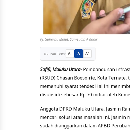
PJ. Gubernu Malut, Samsudin A Kadir
−
+
A
A
A
Ukuran Teks:
Sofifi, Maluku Utara-
Pembangunan infrast
(RSUD) Chasan Boesoirie, Kota Ternate, 
memenuhi syarat tender. Hal ini menimb
disubsidi sebesar Rp 70 miliar oleh Keme
Anggota DPRD Maluku Utara, Jasmin Rai
mencari solusi atas masalah ini. Jasm
sudah dianggarkan dalam APBD Perubahan