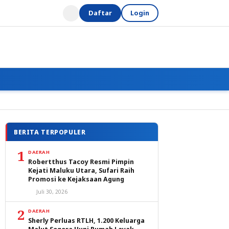
Daftar
Login
BERITA TERPOPULER
1
DAERAH
Robertthus Tacoy Resmi Pimpin
Kejati Maluku Utara, Sufari Raih
Promosi ke Kejaksaan Agung
Juli 30, 2026
2
DAERAH
Sherly Perluas RTLH, 1.200 Keluarga