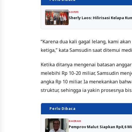
SOFIFI
Sherly Laos: Hilirisasi Kelapa K
“Karena dua kali gagal lelang, kami ak
ketiga,” kata Samsudin saat ditemui medi
Ketika ditanya mengenai batasan angga
melebihi Rp 10-20 miliar, Samsudin me
angka Rp 10 miliar. Ia menekankan bahwa
struktur, sehingga ia yakin prosesnya bis
Perlu Dibaca
DAERAH
Pemprov Malut Siapkan Rp8,6 Mil