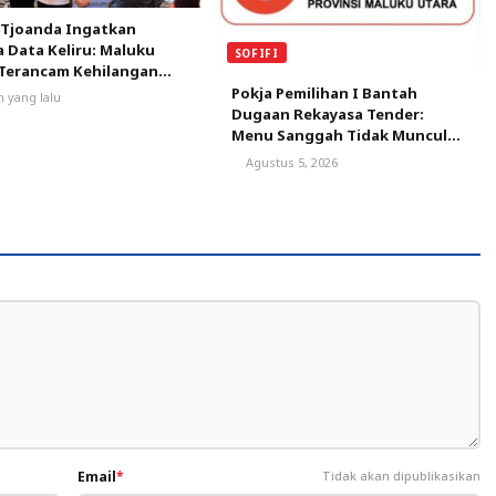
 Tjoanda Ingatkan
 Data Keliru: Maluku
SOFIFI
 Terancam Kehilangan
Hektare Sawah dan
Pokja Pemilihan I Bantah
m yang lalu
m Strategis Pusat
Dugaan Rekayasa Tender:
Menu Sanggah Tidak Muncul
karena Tak Ada Peserta yang
Agustus 5, 2026
Lulus Evaluasi
Email
*
Tidak akan dipublikasikan