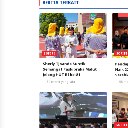
BERITA TERKAIT
SOFIFI
SOFIFI
Sherly Tjoanda Suntik
Pendap
Semangat Paskibraka Malut
Naik 2
Jelang HUT RI ke-81
Serahk
DPRD
39 menit yang lalu
58 me
SOFIFI