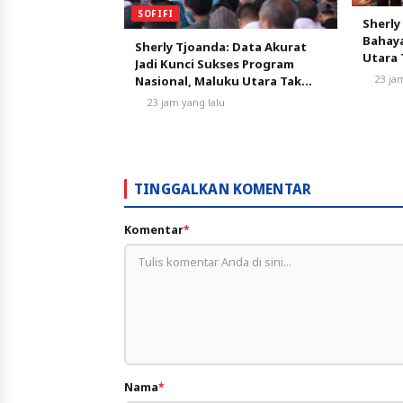
SOFIFI
Sherly
Bahaya
Sherly Tjoanda: Data Akurat
Utara
Jadi Kunci Sukses Program
7.500 
23 ja
Nasional, Maluku Utara Tak
Progra
Boleh Kehilangan Peluang
23 jam yang lalu
TINGGALKAN KOMENTAR
Komentar
*
Nama
*