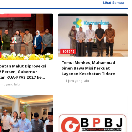
Lihat Semua
SOFIFI
Temui Menkes, Muhammad
atan Malut Diproyeksi
Sinen Bawa Misi Perkuat
2 Persen, Gubernur
Layanan Kesehatan Tidore
an KUA-PPAS 2027 ke
1 jam yang lalu
nit yang lalu