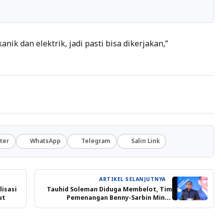
nik dan elektrik, jadi pasti bisa dikerjakan,”
ter
WhatsApp
Telegram
Salin Link
ARTIKEL SELANJUTNYA
isasi
Tauhid Soleman Diduga Membelot, Tim
ut
Pemenangan Benny-Sarbin Minta
Tindakan Tegas dari DPP NasDem