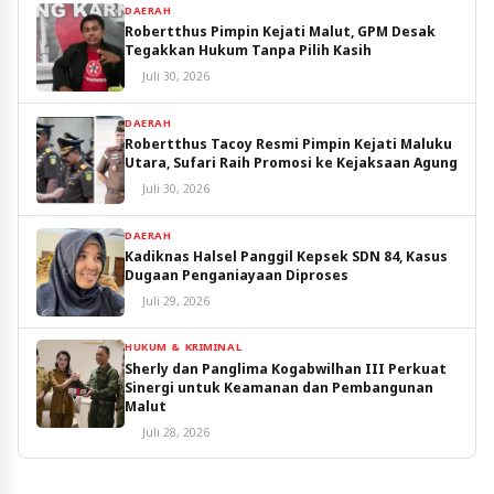
DAERAH
Robertthus Pimpin Kejati Malut, GPM Desak
Tegakkan Hukum Tanpa Pilih Kasih
Juli 30, 2026
DAERAH
Robertthus Tacoy Resmi Pimpin Kejati Maluku
Utara, Sufari Raih Promosi ke Kejaksaan Agung
Juli 30, 2026
DAERAH
Kadiknas Halsel Panggil Kepsek SDN 84, Kasus
Dugaan Penganiayaan Diproses
Juli 29, 2026
HUKUM & KRIMINAL
Sherly dan Panglima Kogabwilhan III Perkuat
Sinergi untuk Keamanan dan Pembangunan
Malut
Juli 28, 2026