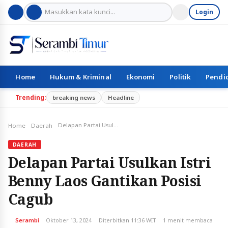
Login
Home
Hukum & Kriminal
Ekonomi
Politik
Pendi
Trending:
breaking news
Headline
Delapan Partai Usulkan Istri Benny Laos Gantikan Posisi Cagub
Home
Daerah
DAERAH
Delapan Partai Usulkan Istri
Benny Laos Gantikan Posisi
Cagub
Serambi
Oktober 13, 2024
Diterbitkan 11:36 WIT
1 menit membaca