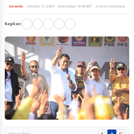
Serambi
Oktober 31, 2024
Diterbitkan 16:48 WIT
2 menit membaca
Bagikan:
−
+
A
A
A
Ukuran Teks: