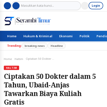
Login
Home
Hukum & Kriminal
Ekonomi
Politik
Pendi
Trending:
breaking news
Headline
Ciptakan 50 Dokter dalam 5 Tahun, Ubaid-Anjas Tawarkan Biaya Kuliah Gratis
Home
Haltim
HALTIM
Ciptakan 50 Dokter dalam 5
Tahun, Ubaid-Anjas
Tawarkan Biaya Kuliah
Gratis