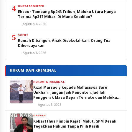
4
UNCATEGORIZED
Ekspor Tambang Rp243 Triliun, Maluku Utara Hanya
Terima Rp317 Miliar: Di Mana Keadilan?
Agustus 3, 2026
5
SOFIFI
Rumah Dibangun, Anak Disekolahkan, Orang Tua
Diberdayakan
Agustus 3, 2026
HUKUM DAN KRIMINAL
HUKUM & KRIMINAL
Rizal Marsaoly kepada Mahasiswa Baru
Unkhair: Jangan Jadi Penonton, Jadilah
Penggerak Masa Depan Ternate dan Maluku
Utara
Agustus 5, 2026
DAERAH
Robertthus Pimpin Kejati Malut, GPM Desak
Tegakkan Hukum Tanpa Pilih Kasih