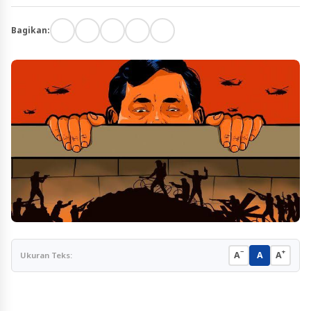
Bagikan:
−
+
A
A
A
Ukuran Teks: