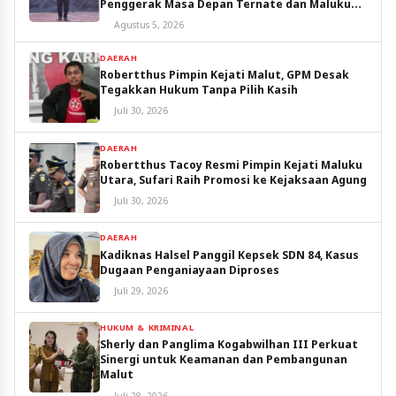
Penggerak Masa Depan Ternate dan Maluku
Utara
Agustus 5, 2026
DAERAH
Robertthus Pimpin Kejati Malut, GPM Desak
Tegakkan Hukum Tanpa Pilih Kasih
Juli 30, 2026
DAERAH
Robertthus Tacoy Resmi Pimpin Kejati Maluku
Utara, Sufari Raih Promosi ke Kejaksaan Agung
Juli 30, 2026
DAERAH
Kadiknas Halsel Panggil Kepsek SDN 84, Kasus
Dugaan Penganiayaan Diproses
Juli 29, 2026
HUKUM & KRIMINAL
Sherly dan Panglima Kogabwilhan III Perkuat
Sinergi untuk Keamanan dan Pembangunan
Malut
Juli 28, 2026