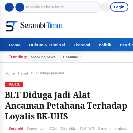
Login
Home
Hukum & Kriminal
Ekonomi
Politik
Pendi
Trending:
breaking news
Headline
BLT Diduga Jadi Alat Ancaman Petahana Terhadap Loyalis BK-UHS
Home
Halsel
HALSEL
BLT Diduga Jadi Alat
Ancaman Petahana Terhadap
Loyalis BK-UHS
Serambi
September 1, 2024
Diterbitkan 10:41 WIT
2 menit membaca