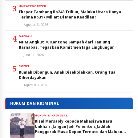
3
UNCATEGORIZED
Ekspor Tambang Rp243 Triliun, Maluku Utara Hanya
Terima Rp317 Miliar: Di Mana Keadilan?
Agustus 3, 2026
4
DAERAH
NHM Angkut 70 Kantong Sampah dari Tanjung
Barnabas, Tegaskan Komitmen Jaga Lingkungan
Juni 11, 2026
5
SOFIFI
Rumah Dibangun, Anak Disekolahkan, Orang Tua
Diberdayakan
Agustus 3, 2026
HUKUM DAN KRIMINAL
HUKUM & KRIMINAL
Rizal Marsaoly kepada Mahasiswa Baru
Unkhair: Jangan Jadi Penonton, Jadilah
Penggerak Masa Depan Ternate dan Maluku
Utara