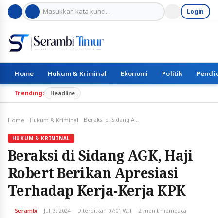
Login
Home
Hukum & Kriminal
Ekonomi
Politik
Pendi
Trending:
Headline
Beraksi di Sidang AGK, Haji Robert Berikan Apresiasi Terhadap Kerja-Kerja KPK
Home
Hukum & Kriminal
HUKUM & KRIMINAL
Beraksi di Sidang AGK, Haji
Robert Berikan Apresiasi
Terhadap Kerja-Kerja KPK
Serambi
Juli 3, 2024
Diterbitkan 07:01 WIT
2 menit membaca