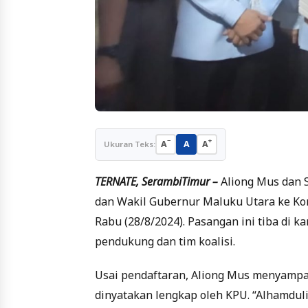
−
+
A
A
A
Ukuran Teks:
TERNATE, SerambiTimur –
Aliong Mus dan 
dan Wakil Gubernur Maluku Utara ke Ko
Rabu (28/8/2024). Pasangan ini tiba di k
pendukung dan tim koalisi.
Usai pendaftaran, Aliong Mus menyampa
dinyatakan lengkap oleh KPU. “Alhamduli