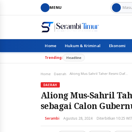
MENU
Home
Hukum & Kriminal
Ekonomi
Trending:
Headline
Aliong Mus-Sahril Taher Resmi Daftar ke KPU Malut sebagai Calon Gubernur dan Wakil Gubernur
Home
Daerah
DAERAH
Aliong Mus-Sahril Ta
sebagai Calon Gubern
Serambi
Agustus 28, 2024
Diterbitkan 10:25 WI