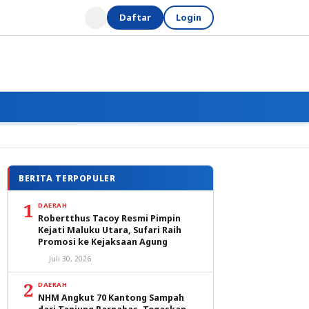
Daftar
Login
BERITA TERPOPULER
1
DAERAH
Robertthus Tacoy Resmi Pimpin
Kejati Maluku Utara, Sufari Raih
Promosi ke Kejaksaan Agung
Juli 30, 2026
2
DAERAH
NHM Angkut 70 Kantong Sampah