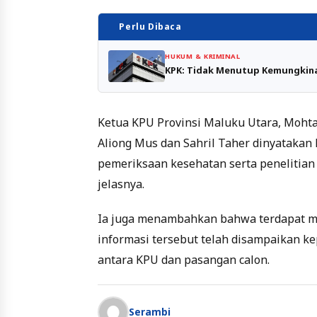
Perlu Dibaca
HUKUM & KRIMINAL
KPK: Tidak Menutup Kemungkin
Ketua KPU Provinsi Maluku Utara, Moht
Aliong Mus dan Sahril Taher dinyatakan 
pemeriksaan kesehatan serta penelitia
jelasnya.
Ia juga menambahkan bahwa terdapat mas
informasi tersebut telah disampaikan ke
antara KPU dan pasangan calon.
Serambi