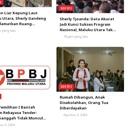
H
SOFIFI
n Liar Kepung Laut
 Utara, Sherly Gandeng
Sherly Tjoanda: Data Akurat
elamatkan Ruang
Jadi Kunci Sukses Program
ap Nelayan
Nasional, Maluku Utara Tak
m yang lalu
Boleh Kehilangan Peluang
18 jam yang lalu
SOFIFI
Rumah Dibangun, Anak
Disekolahkan, Orang Tua
Pemilihan I Bantah
Diberdayakan
n Rekayasa Tender:
Agustus 3, 2026
Sanggah Tidak Muncul
 Tak Ada Peserta yang
us 5, 2026