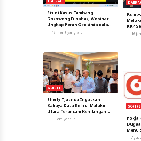
DAERAH
DAERA
Studi Kasus Tambang
Rumpo
Gosowong Dibahas, Webinar
Maluku
Ungkap Peran Geokimia dalam
KKP S
Menemukan Cadangan Emas
Tangk
13 menit yang lalu
16 ja
SOFIFI
Sherly Tjoanda Ingatkan
Bahaya Data Keliru: Maluku
SOFIFI
Utara Terancam Kehilangan
7.500 Hektare Sawah dan
Pokja 
18 jam yang lalu
Program Strategis Pusat
Dugaa
Menu 
karena
Agust