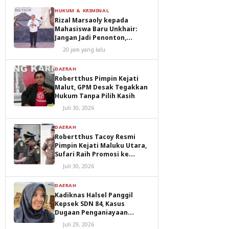
HUKUM & KRIMINAL
Rizal Marsaoly kepada
Mahasiswa Baru Unkhair:
Jangan Jadi Penonton,
Jadilah Penggerak Masa
20 jam yang lalu
Depan Ternate dan Maluku
Utara
DAERAH
Robertthus Pimpin Kejati
Malut, GPM Desak Tegakkan
Hukum Tanpa Pilih Kasih
Juli 30, 2026
DAERAH
Robertthus Tacoy Resmi
Pimpin Kejati Maluku Utara,
Sufari Raih Promosi ke
Kejaksaan Agung
Juli 30, 2026
DAERAH
Kadiknas Halsel Panggil
Kepsek SDN 84, Kasus
Dugaan Penganiayaan
Diproses
Juli 29, 2026