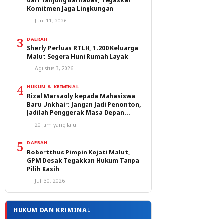
dari Tanjung Barnabas, Tegaskan
Komitmen Jaga Lingkungan
Juni 11, 2026
3
DAERAH
Sherly Perluas RTLH, 1.200 Keluarga
Malut Segera Huni Rumah Layak
Agustus 3, 2026
4
HUKUM & KRIMINAL
Rizal Marsaoly kepada Mahasiswa
Baru Unkhair: Jangan Jadi Penonton,
Jadilah Penggerak Masa Depan
Ternate dan Maluku Utara
20 jam yang lalu
5
DAERAH
Robertthus Pimpin Kejati Malut,
GPM Desak Tegakkan Hukum Tanpa
Pilih Kasih
Juli 30, 2026
HUKUM DAN KRIMINAL