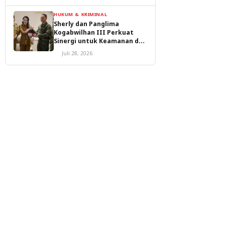
HUKUM & KRIMINAL
Sherly dan Panglima
Kogabwilhan III Perkuat
Sinergi untuk Keamanan dan
Pembangunan Malut
Juli 28, 2026