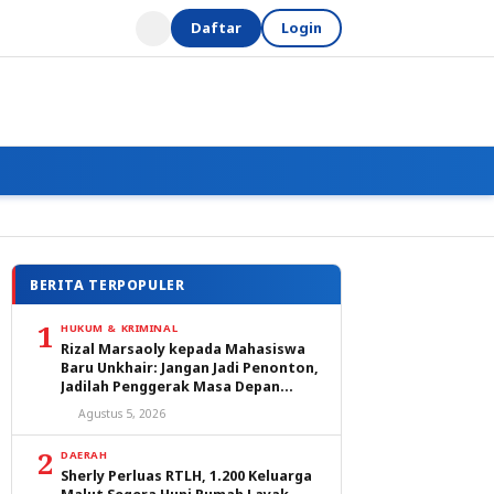
Daftar
Login
BERITA TERPOPULER
1
HUKUM & KRIMINAL
Rizal Marsaoly kepada Mahasiswa
Baru Unkhair: Jangan Jadi Penonton,
Jadilah Penggerak Masa Depan
Ternate dan Maluku Utara
Agustus 5, 2026
2
DAERAH
Sherly Perluas RTLH, 1.200 Keluarga