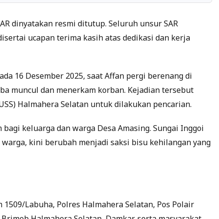
R dinyatakan resmi ditutup. Seluruh unsur SAR
sertai ucapan terima kasih atas dedikasi dan kerja
pada 16 Desember 2025, saat Affan pergi berenang di
tiba muncul dan menerkam korban. Kejadian tersebut
(USS) Halmahera Selatan untuk dilakukan pencarian.
 bagi keluarga dan warga Desa Amasing. Sungai Inggoi
s warga, kini berubah menjadi saksi bisu kehilangan yang
 1509/Labuha, Polres Halmahera Selatan, Pos Polair
 Brimob Halmahera Selatan, Damkar, serta masyarakat