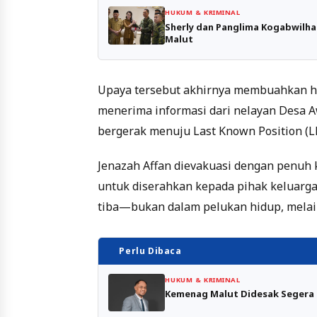
HUKUM & KRIMINAL
Sherly dan Panglima Kogabwilh
Malut
Upaya tersebut akhirnya membuahkan has
menerima informasi dari nelayan Desa
bergerak menuju Last Known Position (
Jenazah Affan dievakuasi dengan penuh 
untuk diserahkan kepada pihak keluarga.
tiba—bukan dalam pelukan hidup, melai
Perlu Dibaca
HUKUM & KRIMINAL
Kemenag Malut Didesak Segera 