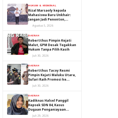
HUKUM & KRIMINAL
Rizal Marsaoly kepada
Mahasiswa Baru Unkhair:
Jangan Jadi Penonton,
Jadilah Penggerak Masa
Agustus 5, 2026
Depan Ternate dan Maluku
Utara
DAERAH
Robertthus Pimpin Kejati
Malut, GPM Desak Tegakkan
Hukum Tanpa Pilih Kasih
Juli 30, 2026
DAERAH
Robertthus Tacoy Resmi
Pimpin Kejati Maluku Utara,
Sufari Raih Promosi ke
Kejaksaan Agung
Juli 30, 2026
DAERAH
Kadiknas Halsel Panggil
Kepsek SDN 84, Kasus
Dugaan Penganiayaan
Diproses
Juli 29, 2026