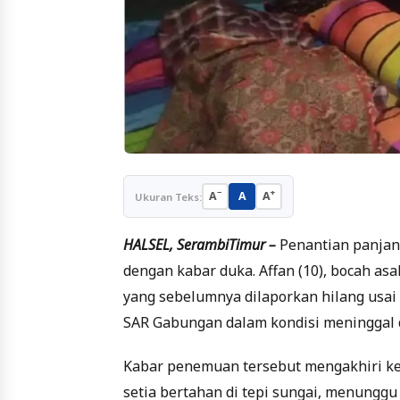
−
+
A
A
A
Ukuran Teks:
HALSEL, SerambiTimur –
Penantian panjang
dengan kabar duka. Affan (10), bocah a
yang sebelumnya dilaporkan hilang usai 
SAR Gabungan dalam kondisi meninggal d
Kabar penemuan tersebut mengakhiri ke
setia bertahan di tepi sungai, menunggu