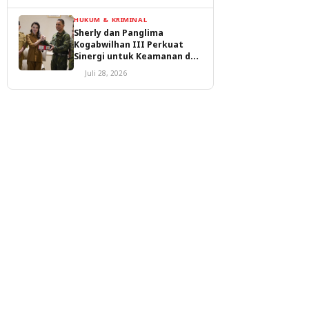
HUKUM & KRIMINAL
Sherly dan Panglima
Kogabwilhan III Perkuat
Sinergi untuk Keamanan dan
Pembangunan Malut
Juli 28, 2026