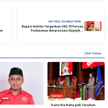
ARTIKEL SELANJUTNYA
Bupati Haltim Targetkan CKG 70 Persen,
an
Puskesmas Berprestasi Dijanjikan
Penghargaan
Lihat Semua
DAERAH
H
Trans Kie Raha Jadi Taruhan