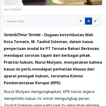
Nurul Mulyani
−
+
A
A
A
Ukuran Teks:
SerambiTimur Ternate –
Dugaan keterlibatan Wali
Kota Ternate, M. Tauhid Soleman, dalam kasus
penyertaan modal ke PT Ternate Bahari Berkesan,
mendapat sorotan tajam dari berbagai pihak.
Praktisi hukum, Nurul Mulyani, menyatakan bahwa
kasus ini perlu mendapat perhatian khusus dari
aparat penegak hukum, terutama Komisi
Pemberantasan Korupsi (KPK).
Nurul Mulyani mengungkapkan, KPK harus segera
menyelidiki kasus ini untuk mengungkap peran
Tauhid Soleman yang pada saat itu menjabat sebagai