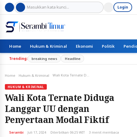
Login
Home
Hukum & Kriminal
Ekonomi
Politik
Pendi
Trending:
breaking news
Headline
Wali Kota Ternate Diduga Langgar UU dengan Penyertaan Modal Fiktif
Home
Hukum & Kriminal
HUKUM & KRIMINAL
Wali Kota Ternate Diduga
Langgar UU dengan
Penyertaan Modal Fiktif
Serambi
Juli 17, 2024
Diterbitkan 06:25 WIT
3 menit membaca