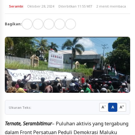
Serambi
Oktober 28, 2024
Diterbitkan 11:55 WIT
2 menit membaca
Bagikan:
−
+
A
A
A
Ukuran Teks:
Ternate, Serambitimur
– Puluhan aktivis yang tergabung
dalam Front Persatuan Peduli Demokrasi Maluku