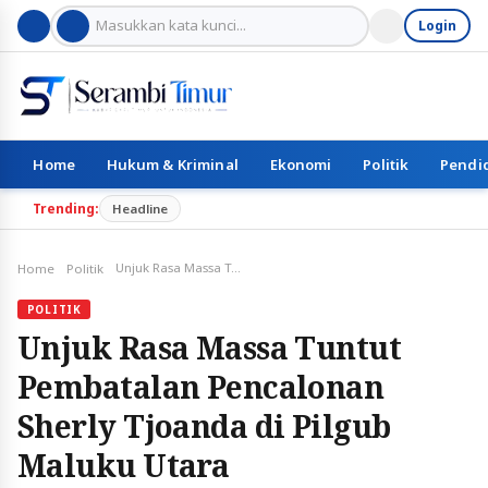
Login
Home
Hukum & Kriminal
Ekonomi
Politik
Pendi
Trending:
Headline
Unjuk Rasa Massa Tuntut Pembatalan Pencalonan Sherly Tjoanda di Pilgub Maluku Utara
Home
Politik
POLITIK
Unjuk Rasa Massa Tuntut
Pembatalan Pencalonan
Sherly Tjoanda di Pilgub
Maluku Utara