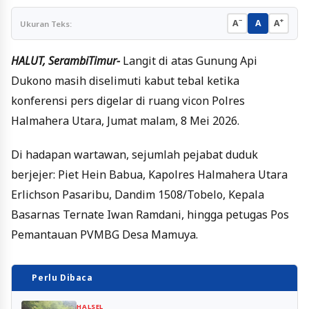
−
+
A
A
A
Ukuran Teks:
HALUT, SerambiTimur-
Langit di atas Gunung Api
Dukono masih diselimuti kabut tebal ketika
konferensi pers digelar di ruang vicon Polres
Halmahera Utara, Jumat malam, 8 Mei 2026.
Di hadapan wartawan, sejumlah pejabat duduk
berjejer: Piet Hein Babua, Kapolres Halmahera Utara
Erlichson Pasaribu, Dandim 1508/Tobelo, Kepala
Basarnas Ternate Iwan Ramdani, hingga petugas Pos
Pemantauan PVMBG Desa Mamuya.
Perlu Dibaca
HALSEL