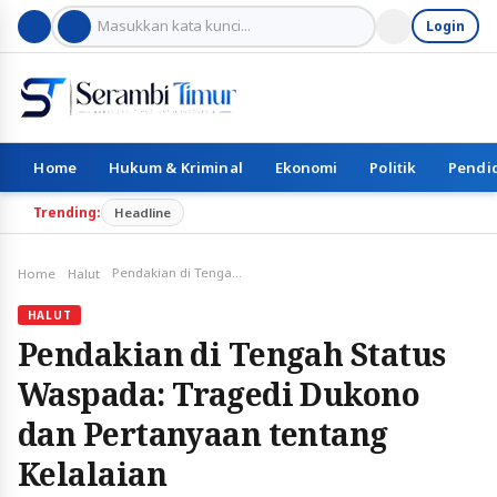
Login
Home
Hukum & Kriminal
Ekonomi
Politik
Pendi
Trending:
Headline
Pendakian di Tengah Status Waspada: Tragedi Dukono dan Pertanyaan tentang Kelalaian
Home
Halut
HALUT
Pendakian di Tengah Status
Waspada: Tragedi Dukono
dan Pertanyaan tentang
Kelalaian