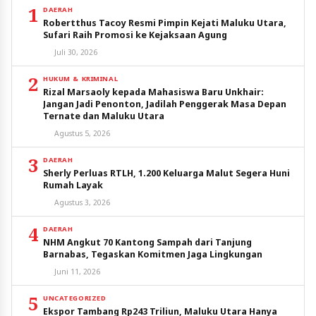
1
DAERAH
Robertthus Tacoy Resmi Pimpin Kejati Maluku Utara,
Sufari Raih Promosi ke Kejaksaan Agung
Juli 30, 2026
2
HUKUM & KRIMINAL
Rizal Marsaoly kepada Mahasiswa Baru Unkhair:
Jangan Jadi Penonton, Jadilah Penggerak Masa Depan
Ternate dan Maluku Utara
Agustus 5, 2026
3
DAERAH
Sherly Perluas RTLH, 1.200 Keluarga Malut Segera Huni
Rumah Layak
Agustus 3, 2026
4
DAERAH
NHM Angkut 70 Kantong Sampah dari Tanjung
Barnabas, Tegaskan Komitmen Jaga Lingkungan
Juni 11, 2026
5
UNCATEGORIZED
Ekspor Tambang Rp243 Triliun, Maluku Utara Hanya