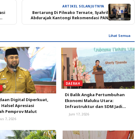
ARTIKEL SELANJUTNYA
asi
Bertarung Di Pilwako Ternate, Syahril
Abdurajak Kantongi Rekomendasi PAN
Lihat Semua
DAERAH
L
Di Balik Angka Pertumbuhan
aan Digital Diperkuat,
Ekonomi Maluku Utara:
 Halsel Apresiasi
Infrastruktur dan SDM Jadi
ah Pemprov Malut
Kunci Pemerataan Manfaat
Juni 17, 2026
Pembangunan
us 7, 2026