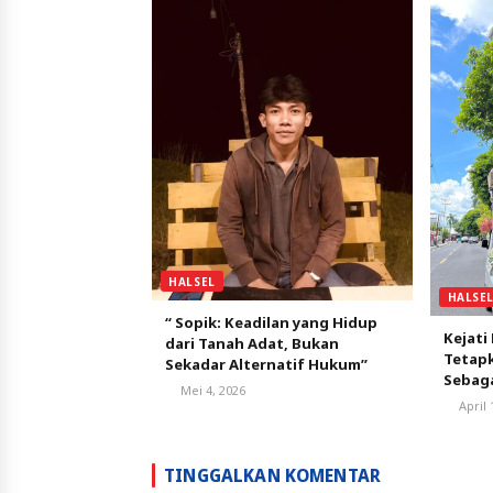
HALSEL
HALSE
“ Sopik: Keadilan yang Hidup
Kejati
dari Tanah Adat, Bukan
Tetapk
Sekadar Alternatif Hukum”
Sebag
Mei 4, 2026
Desa
April 
TINGGALKAN KOMENTAR