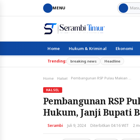
MENU
Home
Hukum & Kriminal
Ekonomi
Trending:
breaking news
Headline
Pembangunan RSP Pulau Makian Masuk Ranah Hukum, Janji Bupati Bassam Dinantikan Publik
Home
Halsel
HALSEL
Pembangunan RSP Pu
Hukum, Janji Bupati 
Serambi
Juli 9, 2024
Diterbitkan 04:16 WIT
2 m