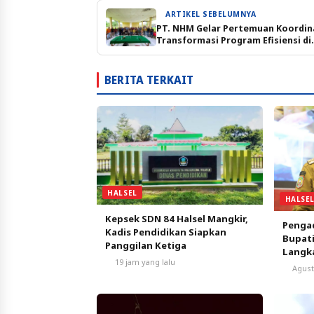
ARTIKEL SEBELUMNYA
PT. NHM Gelar Pertemuan Koordin
Transformasi Program Efisiensi di
Lingkar Tambang
BERITA TERKAIT
HALSEL
HALSE
Kepsek SDN 84 Halsel Mangkir,
Pengad
Kadis Pendidikan Siapkan
Bupati
Panggilan Ketiga
Langk
19 jam yang lalu
Agust