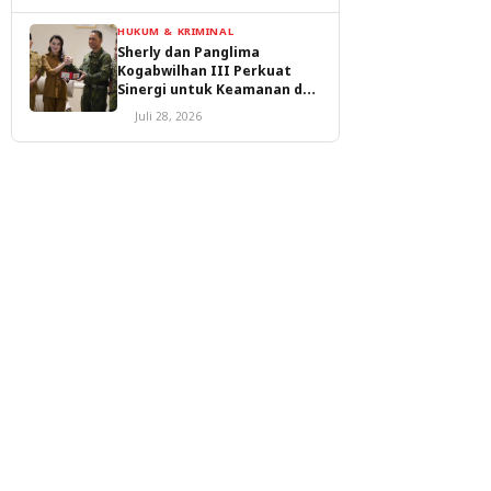
HUKUM & KRIMINAL
Sherly dan Panglima
Kogabwilhan III Perkuat
Sinergi untuk Keamanan dan
Pembangunan Malut
Juli 28, 2026