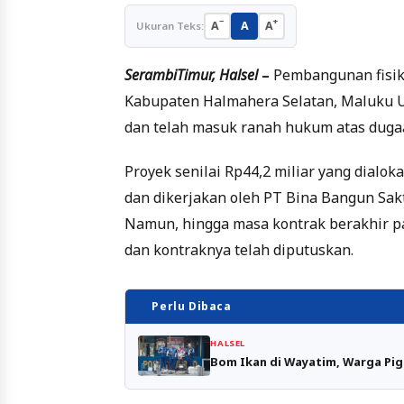
−
+
A
A
A
Ukuran Teks:
SerambiTimur, Halsel
–
Pembangunan fisik 
Kabupaten Halmahera Selatan, Maluku Uta
dan telah masuk ranah hukum atas dug
Proyek senilai Rp44,2 miliar yang dialo
dan dikerjakan oleh PT Bina Bangun Sakti,
Namun, hingga masa kontrak berakhir pa
dan kontraknya telah diputuskan.
Perlu Dibaca
HALSEL
Bom Ikan di Wayatim, Warga Pig