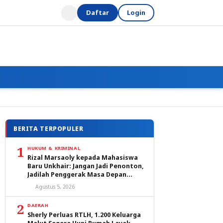
Daftar
Login
BERITA TERPOPULER
1
HUKUM & KRIMINAL
Rizal Marsaoly kepada Mahasiswa
Baru Unkhair: Jangan Jadi Penonton,
Jadilah Penggerak Masa Depan
Ternate dan Maluku Utara
Agustus 5, 2026
2
DAERAH
Sherly Perluas RTLH, 1.200 Keluarga