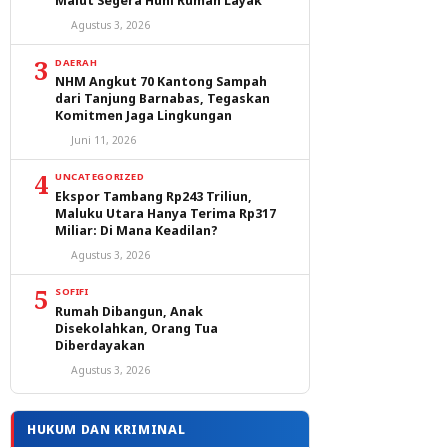
Malut Segera Huni Rumah Layak
Agustus 3, 2026
3
DAERAH
NHM Angkut 70 Kantong Sampah
dari Tanjung Barnabas, Tegaskan
Komitmen Jaga Lingkungan
Juni 11, 2026
4
UNCATEGORIZED
Ekspor Tambang Rp243 Triliun,
Maluku Utara Hanya Terima Rp317
Miliar: Di Mana Keadilan?
Agustus 3, 2026
5
SOFIFI
Rumah Dibangun, Anak
Disekolahkan, Orang Tua
Diberdayakan
Agustus 3, 2026
HUKUM DAN KRIMINAL