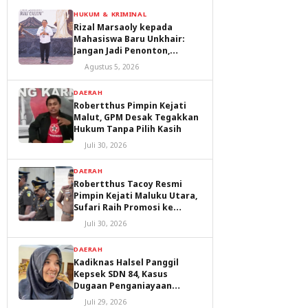
HUKUM & KRIMINAL
Rizal Marsaoly kepada
Mahasiswa Baru Unkhair:
Jangan Jadi Penonton,
Jadilah Penggerak Masa
Agustus 5, 2026
Depan Ternate dan Maluku
Utara
DAERAH
Robertthus Pimpin Kejati
Malut, GPM Desak Tegakkan
Hukum Tanpa Pilih Kasih
Juli 30, 2026
DAERAH
Robertthus Tacoy Resmi
Pimpin Kejati Maluku Utara,
Sufari Raih Promosi ke
Kejaksaan Agung
Juli 30, 2026
DAERAH
Kadiknas Halsel Panggil
Kepsek SDN 84, Kasus
Dugaan Penganiayaan
Diproses
Juli 29, 2026