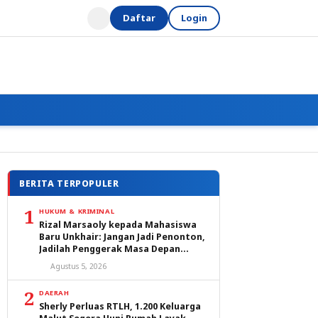
Daftar
Login
BERITA TERPOPULER
1
HUKUM & KRIMINAL
Rizal Marsaoly kepada Mahasiswa
Baru Unkhair: Jangan Jadi Penonton,
Jadilah Penggerak Masa Depan
Ternate dan Maluku Utara
Agustus 5, 2026
2
DAERAH
Sherly Perluas RTLH, 1.200 Keluarga