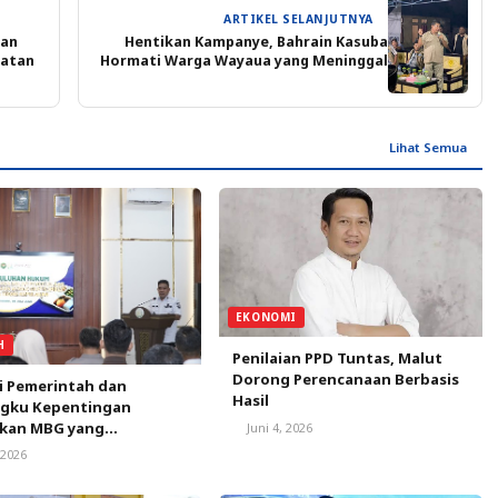
ARTIKEL SELANJUTNYA
ran
Hentikan Kampanye, Bahrain Kasuba
latan
Hormati Warga Wayaua yang Meninggal
Lihat Semua
EKONOMI
H
Penilaian PPD Tuntas, Malut
Dorong Perencanaan Berbasis
i Pemerintah dan
Hasil
gku Kepentingan
kan MBG yang
Juni 4, 2026
litas di Tidore
, 2026