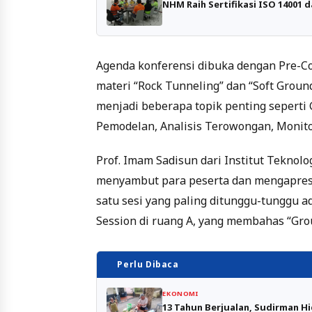
NHM Raih Sertifikasi ISO 14001
Agenda konferensi dibuka dengan Pre-C
materi “Rock Tunneling” dan “Soft Ground
menjadi beberapa topik penting seperti G
Pemodelan, Analisis Terowongan, Monito
Prof. Imam Sadisun dari Institut Tekno
menyambut para peserta dan mengapresia
satu sesi yang paling ditunggu-tunggu a
Session di ruang A, yang membahas “Gro
Perlu Dibaca
EKONOMI
13 Tahun Berjualan, Sudirman H