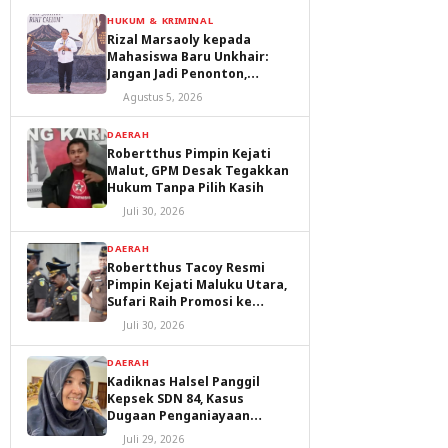
HUKUM & KRIMINAL
Rizal Marsaoly kepada
Mahasiswa Baru Unkhair:
Jangan Jadi Penonton,
Jadilah Penggerak Masa
Agustus 5, 2026
Depan Ternate dan Maluku
Utara
DAERAH
Robertthus Pimpin Kejati
Malut, GPM Desak Tegakkan
Hukum Tanpa Pilih Kasih
Juli 30, 2026
DAERAH
Robertthus Tacoy Resmi
Pimpin Kejati Maluku Utara,
Sufari Raih Promosi ke
Kejaksaan Agung
Juli 30, 2026
DAERAH
Kadiknas Halsel Panggil
Kepsek SDN 84, Kasus
Dugaan Penganiayaan
Diproses
Juli 29, 2026