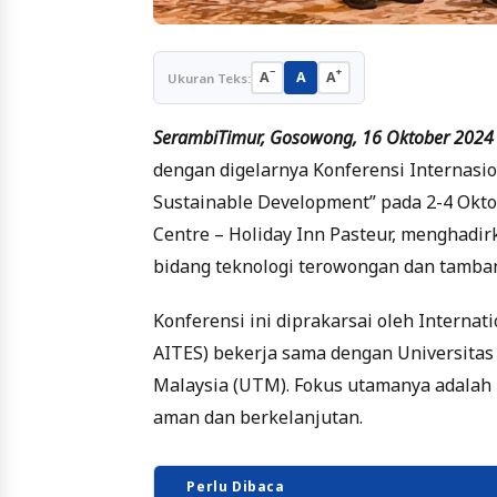
−
+
A
A
A
Ukuran Teks:
SerambiTimur, Gosowong, 16 Oktober 2024
dengan digelarnya Konferensi Internasi
Sustainable Development” pada 2-4 Oktob
Centre – Holiday Inn Pasteur, menghadir
bidang teknologi terowongan dan tamba
Konferensi ini diprakarsai oleh Interna
AITES) bekerja sama dengan Universitas
Malaysia (UTM). Fokus utamanya adala
aman dan berkelanjutan.
Perlu Dibaca