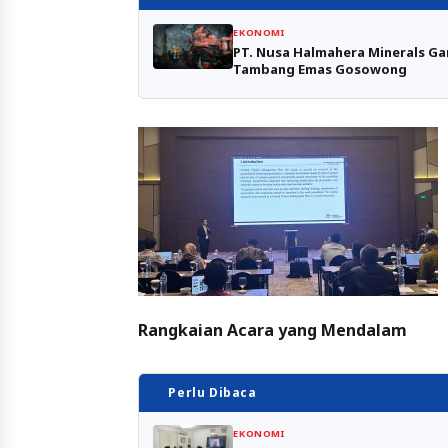
EKONOMI
PT. Nusa Halmahera Minerals Ga
Tambang Emas Gosowong
Rangkaian Acara yang Mendalam
Perlu Dibaca
EKONOMI