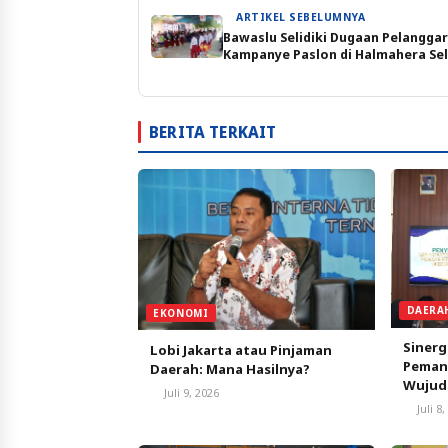
ARTIKEL SEBELUMNYA
Bawaslu Selidiki Dugaan Pelangga
Kampanye Paslon di Halmahera Se
BERITA TERKAIT
DAERA
EKONOMI
Sinerg
Lobi Jakarta atau Pinjaman
Peman
Daerah: Mana Hasilnya?
Wujud
Juli 9, 2026
Berkua
Juli 8