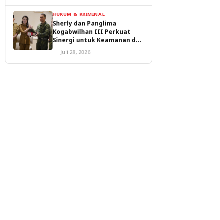
HUKUM & KRIMINAL
Sherly dan Panglima
Kogabwilhan III Perkuat
Sinergi untuk Keamanan dan
Pembangunan Malut
Juli 28, 2026