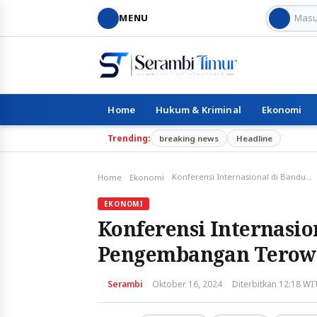
MENU
Home
Hukum & Kriminal
Ekonomi
Trending:
breaking news
Headline
Konferensi Internasional di Bandung Bahas Pengembangan Terowongan Berkelanjutan
Home
Ekonomi
EKONOMI
Konferensi Internasio
Pengembangan Terowo
Serambi
Oktober 16, 2024
Diterbitkan 12:18 WI