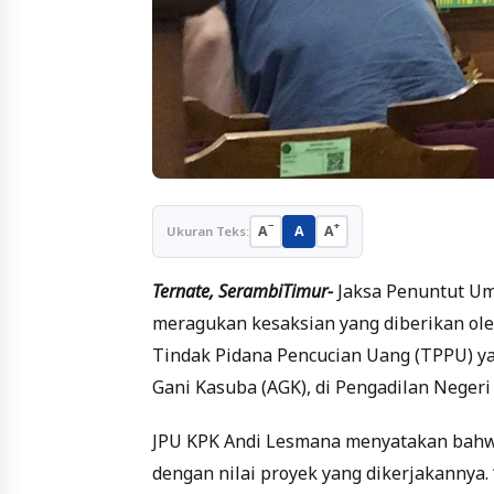
−
+
A
A
A
Ukuran Teks:
Ternate, SerambiTimur-
Jaksa Penuntut Um
meragukan kesaksian yang diberikan oleh
Tindak Pidana Pencucian Uang (TPPU) y
Gani Kasuba (AGK), di Pengadilan Negeri 
JPU KPK Andi Lesmana menyatakan bahw
dengan nilai proyek yang dikerjakannya.