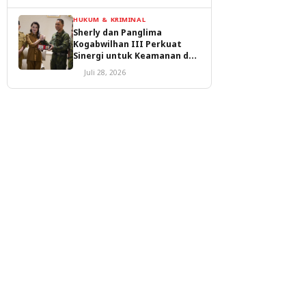
HUKUM & KRIMINAL
Sherly dan Panglima
Kogabwilhan III Perkuat
Sinergi untuk Keamanan dan
Pembangunan Malut
Juli 28, 2026