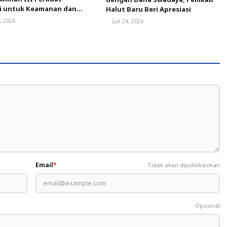
gi untuk Keamanan dan
Halut Baru Beri Apresiasi
ngunan Malut
8, 2026
Juli 24, 2026
Email
*
Tidak akan dipublikasikan
Opsional