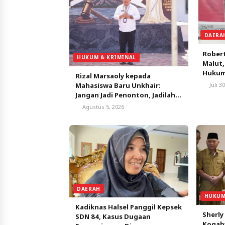
DAERA
Robert
HUKUM & KRIMINAL
Malut
Hukum 
Rizal Marsaoly kepada
Mahasiswa Baru Unkhair:
Juli 3
Jangan Jadi Penonton, Jadilah
Penggerak Masa Depan
Agustus 5, 2026
Ternate dan Maluku Utara
DAERAH
HUKUM
Kadiknas Halsel Panggil Kepsek
Sherly
SDN 84, Kasus Dugaan
Kogabw