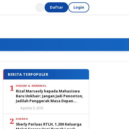
Daftar
Login
BERITA TERPOPULER
1
HUKUM & KRIMINAL
Rizal Marsaoly kepada Mahasiswa
Baru Unkhair: Jangan Jadi Penonton,
Jadilah Penggerak Masa Depan
Ternate dan Maluku Utara
Agustus 5, 2026
2
DAERAH
Sherly Perluas RTLH, 1.200 Keluarga