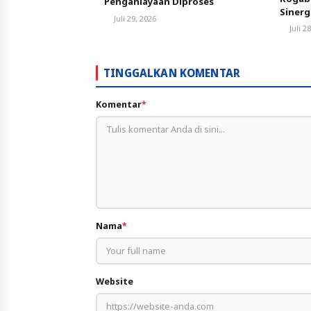
Penganiayaan Diproses
Siner
Juli 29, 2026
Pemba
Juli 2
TINGGALKAN KOMENTAR
Komentar
*
Nama
*
Website