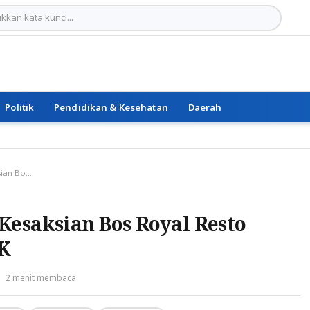
Politik
Pendidikan & Kesehatan
Daerah
JPU KPK Pertanyakan Kesaksian Bos Royal Resto dalam Kasus TPPU AGK
Kesaksian Bos Royal Resto
K
2 menit membaca