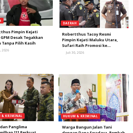
H
DAERAH
thus Pimpin Kejati
Robertthus Tacoy Resmi
, GPM Desak Tegakkan
Pimpin Kejati Maluku Utara,
Tanpa Pilih Kasih
Sufari Raih Promosi ke
0, 2026
Kejaksaan Agung
Juli 30, 2026
 & KRIMINAL
HUKUM & KRIMINAL
 dan Panglima
Warga Bangun Jalan Tani
ilhan III Perkuat
dengan Dana Swadaya, Pemkab