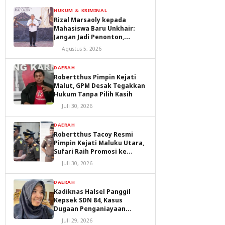
HUKUM & KRIMINAL
Rizal Marsaoly kepada
Mahasiswa Baru Unkhair:
Jangan Jadi Penonton,
Jadilah Penggerak Masa
Agustus 5, 2026
Depan Ternate dan Maluku
Utara
DAERAH
Robertthus Pimpin Kejati
Malut, GPM Desak Tegakkan
Hukum Tanpa Pilih Kasih
Juli 30, 2026
DAERAH
Robertthus Tacoy Resmi
Pimpin Kejati Maluku Utara,
Sufari Raih Promosi ke
Kejaksaan Agung
Juli 30, 2026
DAERAH
Kadiknas Halsel Panggil
Kepsek SDN 84, Kasus
Dugaan Penganiayaan
Diproses
Juli 29, 2026