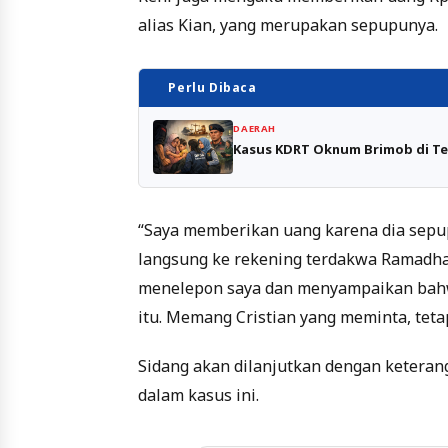
alias Kian, yang merupakan sepupunya.
Perlu Dibaca
DAERAH
Kasus KDRT Oknum Brimob di Te
“Saya memberikan uang karena dia sepup
langsung ke rekening terdakwa Ramadha
menelepon saya dan menyampaikan bahw
itu. Memang Cristian yang meminta, tetap
Sidang akan dilanjutkan dengan keteran
dalam kasus ini.