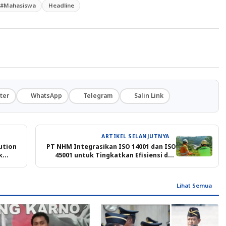
l #Mahasiswa
Headline
ter
WhatsApp
Telegram
Salin Link
ARTIKEL SELANJUTNYA
ution
PT NHM Integrasikan ISO 14001 dan ISO
k
45001 untuk Tingkatkan Efisiensi dan
Keselamatan Kerja
Lihat Semua