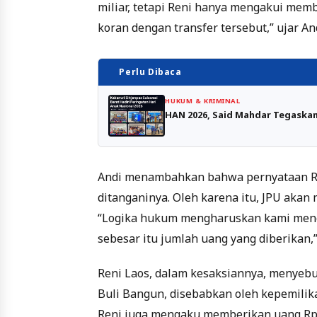
miliar, tetapi Reni hanya mengakui mem
koran dengan transfer tersebut,” ujar A
Perlu Dibaca
HUKUM & KRIMINAL
HAN 2026, Said Mahdar Tegaska
Andi menambahkan bahwa pernyataan Ren
ditanganinya. Oleh karena itu, JPU akan
“Logika hukum mengharuskan kami menc
sebesar itu jumlah uang yang diberikan,”
Reni Laos, dalam kesaksiannya, menyeb
Buli Bangun, disebabkan oleh kepemilika
Reni juga mengaku memberikan uang Rp 5