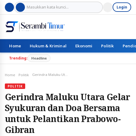
Login
Home
Hukum & Kriminal
Ekonomi
Politik
Pendi
Trending:
Headline
Gerindra Maluku Utara Gelar Syukuran dan Doa Bersama untuk Pelantikan Prabowo-Gibran
Home
Politik
POLITIK
Gerindra Maluku Utara Gelar
Syukuran dan Doa Bersama
untuk Pelantikan Prabowo-
Gibran