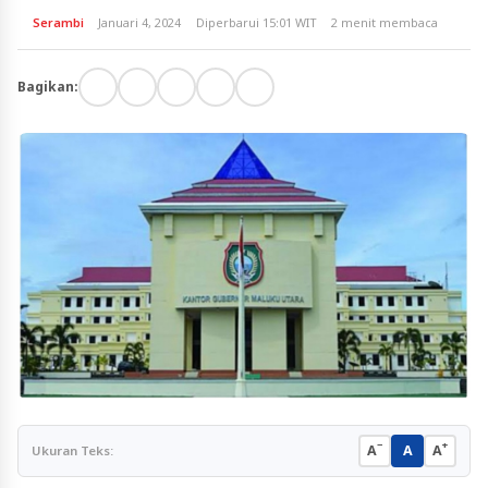
Serambi
Januari 4, 2024
Diperbarui 15:01 WIT
2 menit membaca
Bagikan:
−
+
A
A
A
Ukuran Teks: