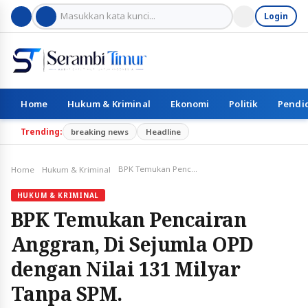
Login
Home
Hukum & Kriminal
Ekonomi
Politik
Pendi
Trending:
breaking news
Headline
BPK Temukan Pencairan Anggran, Di Sejumla OPD dengan Nilai 131 Milyar Tanpa SPM.
Home
Hukum & Kriminal
HUKUM & KRIMINAL
BPK Temukan Pencairan
Anggran, Di Sejumla OPD
dengan Nilai 131 Milyar
Tanpa SPM.