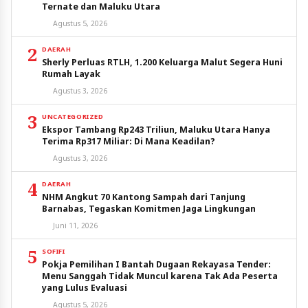
Ternate dan Maluku Utara
Agustus 5, 2026
2
DAERAH
Sherly Perluas RTLH, 1.200 Keluarga Malut Segera Huni
Rumah Layak
Agustus 3, 2026
3
UNCATEGORIZED
Ekspor Tambang Rp243 Triliun, Maluku Utara Hanya
Terima Rp317 Miliar: Di Mana Keadilan?
Agustus 3, 2026
4
DAERAH
NHM Angkut 70 Kantong Sampah dari Tanjung
Barnabas, Tegaskan Komitmen Jaga Lingkungan
Juni 11, 2026
5
SOFIFI
Pokja Pemilihan I Bantah Dugaan Rekayasa Tender:
Menu Sanggah Tidak Muncul karena Tak Ada Peserta
yang Lulus Evaluasi
Agustus 5, 2026