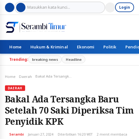
Login
Home
Hukum & Kriminal
Ekonomi
Politik
Pendi
Trending:
breaking news
Headline
Bakal Ada Tersangka Baru Setelah 70 Saki Diperiksa Tim Penyidik KPK
Home
Daerah
DAERAH
Bakal Ada Tersangka Baru
Setelah 70 Saki Diperiksa Tim
Penyidik KPK
Serambi
Januari 27, 2024
Diterbitkan 16:20 WIT
2 menit membaca