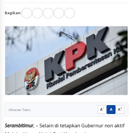
Bagikan:
−
+
A
A
A
Ukuran Teks:
Serambitimur
, – Selain di tetapkan Gubernur non aktif