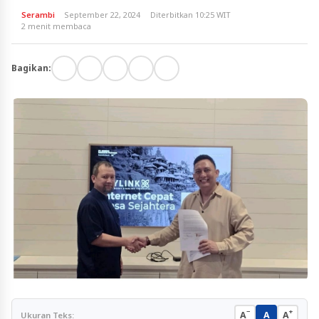
Serambi
September 22, 2024
Diterbitkan 10:25 WIT
2 menit membaca
Bagikan:
−
+
A
A
A
Ukuran Teks: