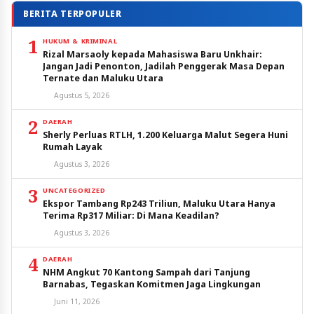
BERITA TERPOPULER
1
HUKUM & KRIMINAL
Rizal Marsaoly kepada Mahasiswa Baru Unkhair:
Jangan Jadi Penonton, Jadilah Penggerak Masa Depan
Ternate dan Maluku Utara
Agustus 5, 2026
2
DAERAH
Sherly Perluas RTLH, 1.200 Keluarga Malut Segera Huni
Rumah Layak
Agustus 3, 2026
3
UNCATEGORIZED
Ekspor Tambang Rp243 Triliun, Maluku Utara Hanya
Terima Rp317 Miliar: Di Mana Keadilan?
Agustus 3, 2026
4
DAERAH
NHM Angkut 70 Kantong Sampah dari Tanjung
Barnabas, Tegaskan Komitmen Jaga Lingkungan
Juni 11, 2026