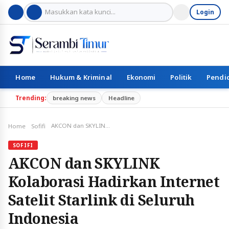
Login
Home
Hukum & Kriminal
Ekonomi
Politik
Pendi
Trending:
breaking news
Headline
AKCON dan SKYLINK Kolaborasi Hadirkan Internet Satelit Starlink di Seluruh Indonesia
Home
Sofifi
SOFIFI
AKCON dan SKYLINK
Kolaborasi Hadirkan Internet
Satelit Starlink di Seluruh
Indonesia