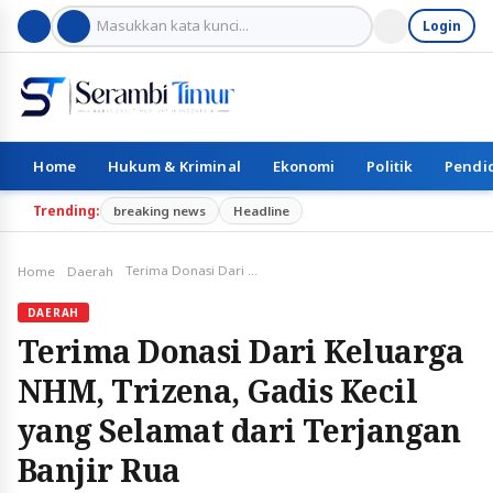
Login
Home
Hukum & Kriminal
Ekonomi
Politik
Pendi
Trending:
breaking news
Headline
Terima Donasi Dari Keluarga NHM, Trizena, Gadis Kecil yang Selamat dari Terjangan Banjir Rua
Home
Daerah
DAERAH
Terima Donasi Dari Keluarga
NHM, Trizena, Gadis Kecil
yang Selamat dari Terjangan
Banjir Rua