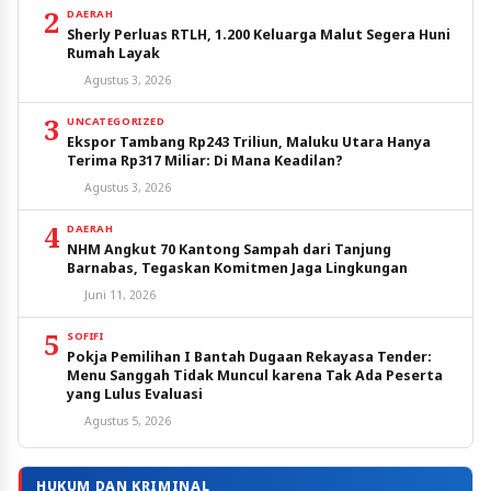
2
DAERAH
Sherly Perluas RTLH, 1.200 Keluarga Malut Segera Huni
Rumah Layak
Agustus 3, 2026
3
UNCATEGORIZED
Ekspor Tambang Rp243 Triliun, Maluku Utara Hanya
Terima Rp317 Miliar: Di Mana Keadilan?
Agustus 3, 2026
4
DAERAH
NHM Angkut 70 Kantong Sampah dari Tanjung
Barnabas, Tegaskan Komitmen Jaga Lingkungan
Juni 11, 2026
5
SOFIFI
Pokja Pemilihan I Bantah Dugaan Rekayasa Tender:
Menu Sanggah Tidak Muncul karena Tak Ada Peserta
yang Lulus Evaluasi
Agustus 5, 2026
HUKUM DAN KRIMINAL